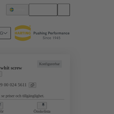
Svenska
Sverige
NG
Konfigurerbar
 whit screw
 09 00 024 5611
 se priser och tillgänglighet.
ör
Önskelista