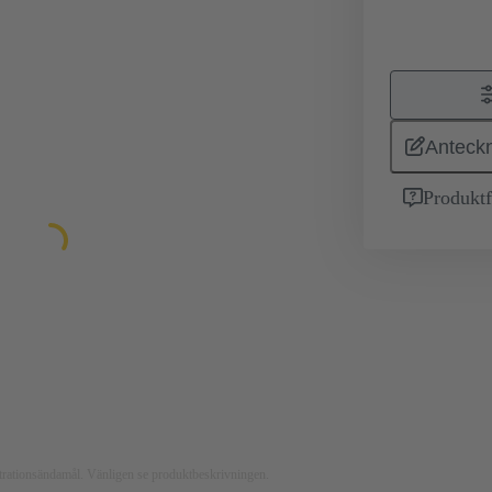
Anteckn
Produktf
ustrationsändamål. Vänligen se produktbeskrivningen.