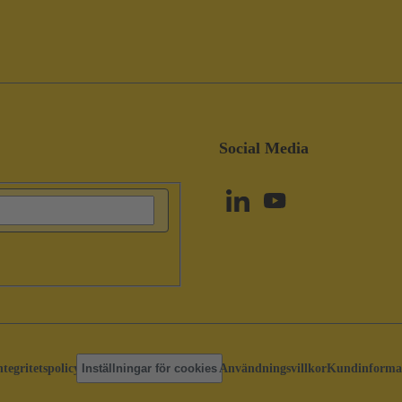
Social Media
ntegritetspolicy
Inställningar för cookies
Användningsvillkor
Kundinforma