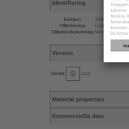
Identifiering
Kategori
Tillbehör
Tillbehörstyp
Gripram
Tillbehörsbeskrivning
Med skruvadapter 
Version
Storlek
24 B
Material properties
Kommersiella data