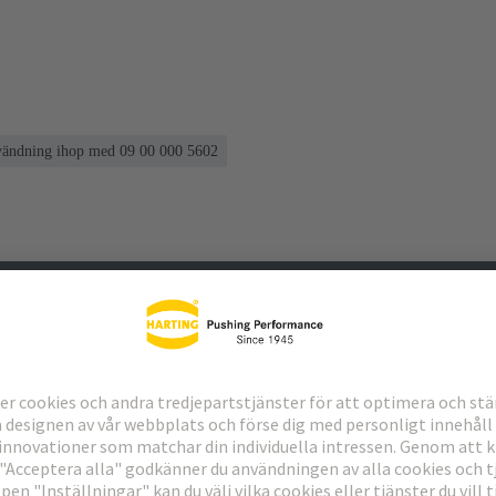
nvändning ihop med 09 00 000 5602
laddningar
Matchande produkter
Distributör