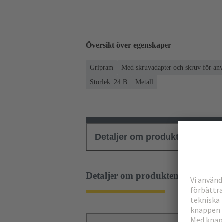
Översikt över egenskaper
Gripram
Med skruvadapter och skruv för a
Storlek: 24 B
Metall
Detaljer om produkten
Ned
Detaljer om produkten