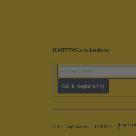
HARTING:s nyhetsbrev
Gå till registrering
Imprint
I
© Teknologi-koncernen HARTING