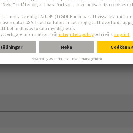
och skruv för användning ihop med 09 00 000 5602