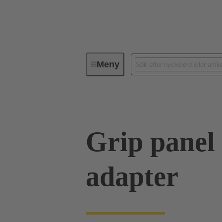
Meny
Serie
Produkter
09 00 02
Grip panel
adapter