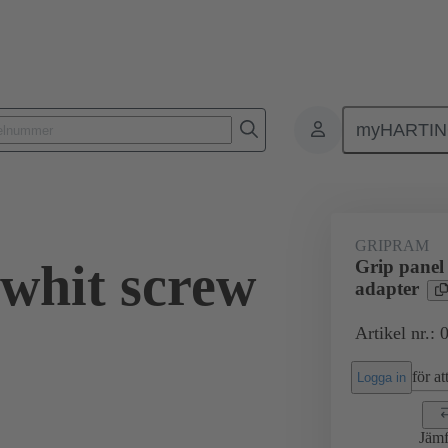
myHARTI
4 5611
GRIPRAM
 whit screw
Grip panel
adapter
Artikel nr.:
för att
Logga in
Jämf