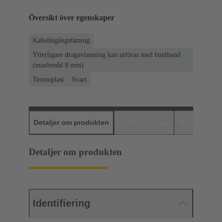
Översikt över egenskaper
Kabelingångstätning
Ytterligare dragavlastning kan utföras med buntband
(maxbredd 8 mm)
Termoplast
Svart
Detaljer om produkten
Nedladdningar
Matchande p
Detaljer om produkten
Identifiering