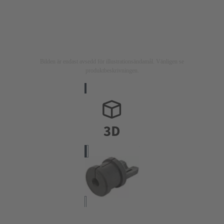
Bilden är endast avsedd för illustrationsändamål. Vänligen se
produktbeskrivningen.