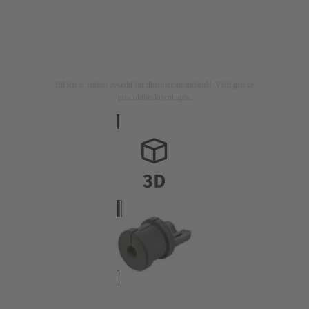
Bilden är endast avsedd för illustrationsändamål. Vänligen se
produktbeskrivningen.