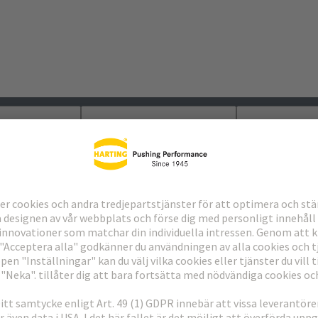
laddningar
Matchande produkter
Distributör