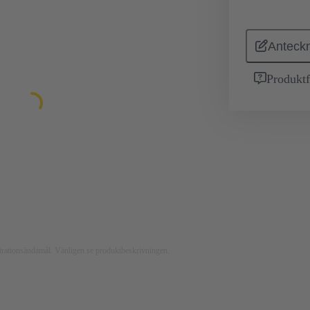
Anteckn
Produktf
ustrationsändamål. Vänligen se produktbeskrivningen.