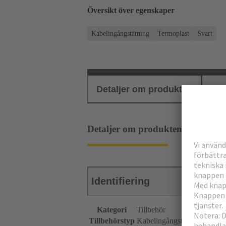
Översikt över egenskaper
Kabelingångstätning
Termoplast
Svart
Detaljer om produkten
Ned
Detaljer om produkten
Identifiering
Kategori
Tillbehör
Tillbehörstyp
Kabelingångstätning