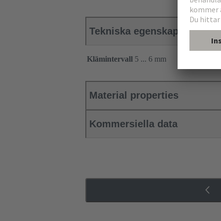
Tekniska egenskaper
Klämintervall
5 ... 6 mm
Material properties
Kommersiella data