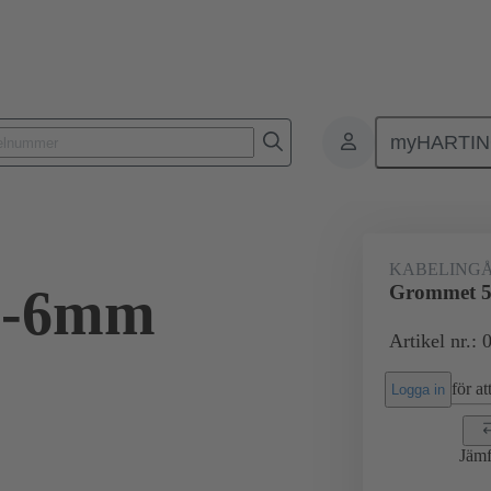
myHARTI
Rektangulära kontaktdon
Produkter
Tillbehör
Tätningar
KABELING
5-6mm
Grommet 
Artikel nr.:
för att
Logga in
Jämf