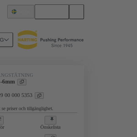
Svenska
Sverige
NG
09 00 000 5353
ÅNGSTÄTNING
5-6mm
 09 00 000 5353
 se priser och tillgänglighet.
ör
Önskelista