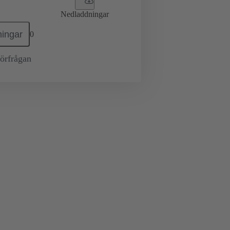
Nedladdningar
ingar
0
örfrågan