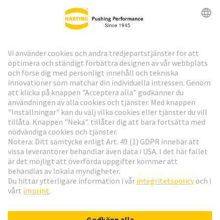
HARTING:s nyhetsbrev
Gå till registrering
Social Media
Svenska
Sverige