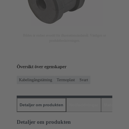
Bilden är endast avsedd för illustrationsändamål. Vänligen se
produktbeskrivningen.
Översikt över egenskaper
Kabelingångstätning
Termoplast
Svart
Detaljer om produkten
Nedladdningar
Matchande p
Detaljer om produkten