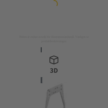
Bilden är endast avsedd för illustrationsändamål. Vänligen se
produktbeskrivningen.