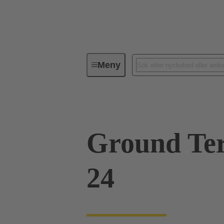
Meny
Industriella kontaktdon / Han®
Ground Ter
24