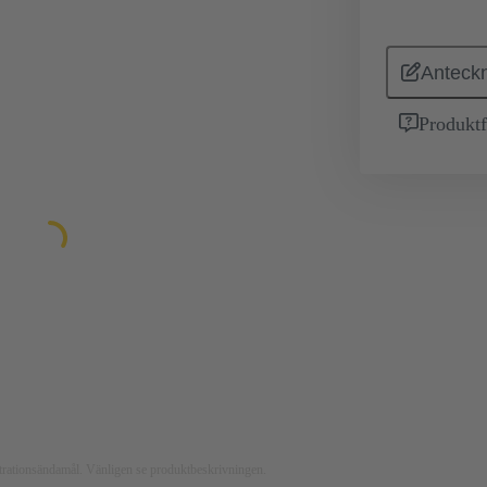
Anteckn
Produktf
ustrationsändamål. Vänligen se produktbeskrivningen.