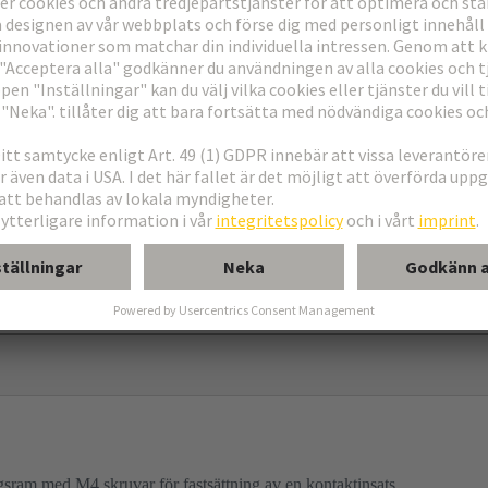
g konstruktion
de chassihus
sram med M4 skruvar för fastsättning av en kontaktinsats