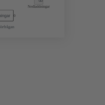
Nedladdningar
ingar
0
örfrågan