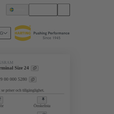
Svenska
Sverige
NG
 greppramar
09 00 000 5280
GSRAM
minal Size 24
 09 00 000 5280
 se priser och tillgänglighet.
ör
Önskelista