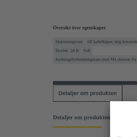
Översikt över egenskaper
Skärmningsram
till kabelkåpor, hög konstruk
Storlek: 24 B
Stål
Jordningsförbindningsram med M4 skruvar för f
Detaljer om produkten
Ned
Detaljer om produkten