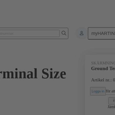
myHARTI
Rektangulära kontaktdon
Produkter
Tillbehör
Skärmningsram
SKÄRMNIN
minal Size
Ground Ter
Artikel nr.:
för att
Logga in
Jämf