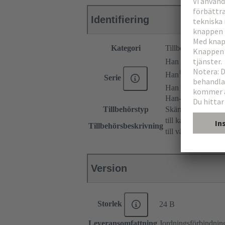
Identifiering
Kategori
Tillbehör
®
Han E
®
Han
EE
Serie
®
Han DD
Han-Snap®
Tillbehörstyp
Skärmningsram
till kabelkåpor, hö
Tillbehörsbeskrivning
till vägginstallera
Version
Storlek
24 B
Leveransomfattning
Jordningsförbindning