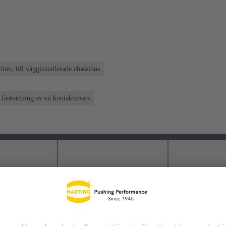
tion, till vägginstallerade chassihus
astsättning av en kontaktinsats
laddningar
Matchande produkter
Distributör