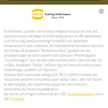
HARTING:s nyhetsbrev
Gå till registrering
Social Media
Svenska
Sverige