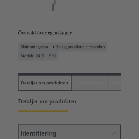
Översikt över egenskaper
Skärmningsram
till vägginstallerade chassihus
Storlek: 24 B
Stål
Detaljer om produkten
Nedladdningar
Matchande p
Detaljer om produkten
Identifiering