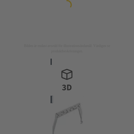
Bilden är endast avsedd för illustrationsändamål. Vänligen se
produktbeskrivningen.