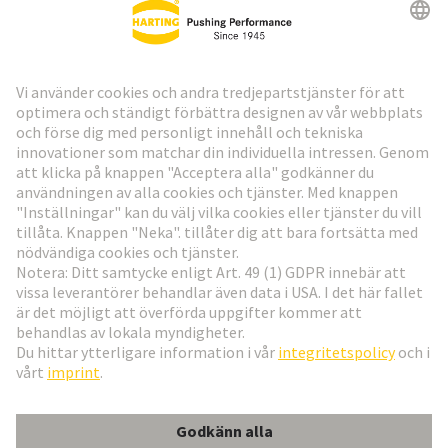
HARTING:s nyhetsbrev
Gå till registrering
Social Media
Svenska
Sverige
© Teknologi-koncernen HARTING