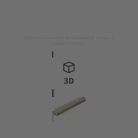
Bilden är endast avsedd för illustrationsändamål. Vänligen se
produktbeskrivningen.