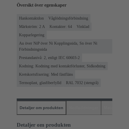
Översikt över egenskaper
Hankontaktdon
Våglödningsförbindning
Märkström: ‌2 A
Kontakter: 64
Vinklad
Kopparlegering
Au över NiP över Ni Kopplingssida, Sn över Ni
Förbindningssida
Prestandanivå: 2, enligt IEC 60603-2
Kodning: Kodning med kontaktförluster, Sidkodning
Kretskortsfixering: Med fästfläns
Termoplast, glasfiberfylld
RAL 7032 (stengrå)
Detaljer om produkten
Nedladdningar
Matchande p
Detaljer om produkten