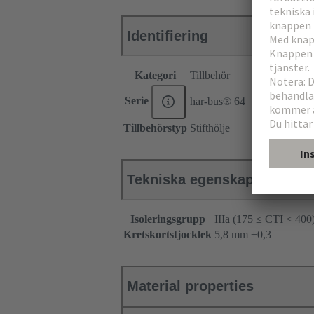
Identifiering
Kategori
Tillbehör
Serie
har-bus® 64
Tillbehörstyp
Stifthölje
Tekniska egenskaper
Isoleringsgrupp
IIIa (175 ≤ CTI < 400
Kretskortstjocklek
‌5,8 mm ±0,3 ‌
Material properties