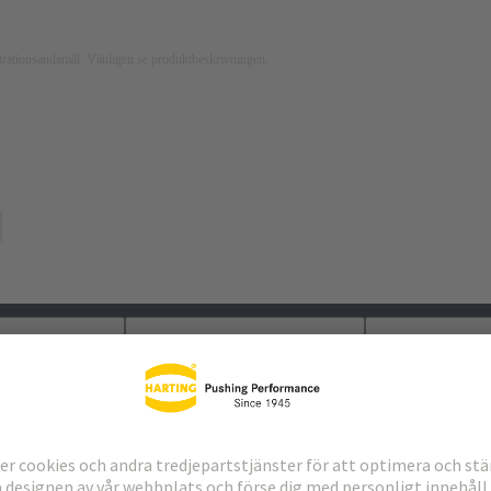
ustrationsändamål. Vänligen se produktbeskrivningen.
laddningar
Matchande produkter
Distributör