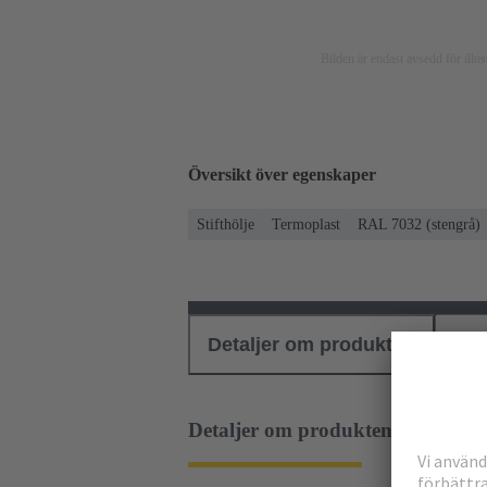
Bilden är endast avsedd för ill
Översikt över egenskaper
Stifthölje
Termoplast
RAL 7032 (stengrå)
Detaljer om produkten
Ned
Detaljer om produkten