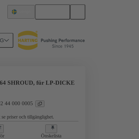
Svenska
Sverige
NG
erkort till dotterkort
02 44 000 0005
64 SHROUD, für LP-DICKE
 02 44 000 0005
 se priser och tillgänglighet.
ör
Önskelista