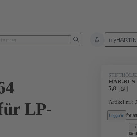
myHARTI
ktdon
Kontaktdon för PCB till PCB
Produkter
Förbindning mod
STIFTHÖLJE
64
HAR-BUS 
5,8
Artikel nr.:
ür LP-
för att
Logga in
Jämf