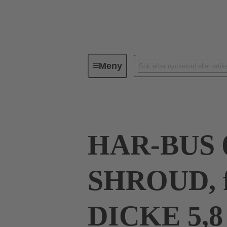
Meny
Förbindningsteknik
PCB-konta
HAR-BUS 
SHROUD, f
DICKE 5,8