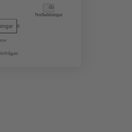
Nedladdningar
ingar
0
prov
örfrågan