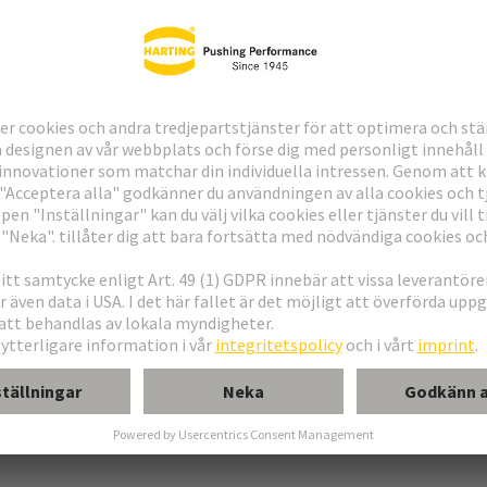
ndning
erkort