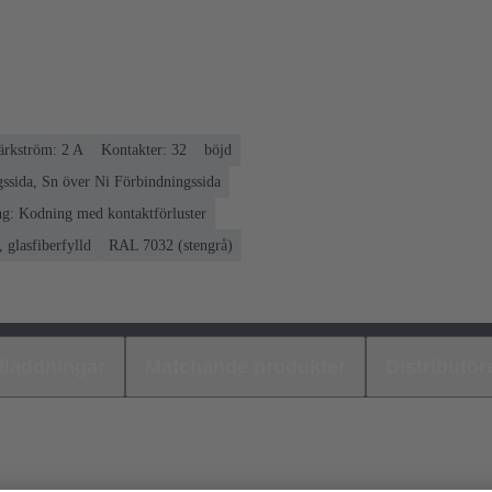
rkström: ‌2 A
Kontakter: 32
böjd
ssida, Sn över Ni Förbindningssida
g: Kodning med kontaktförluster
 glasfiberfylld
RAL 7032 (stengrå)
laddningar
Matchande produkter
Distributör