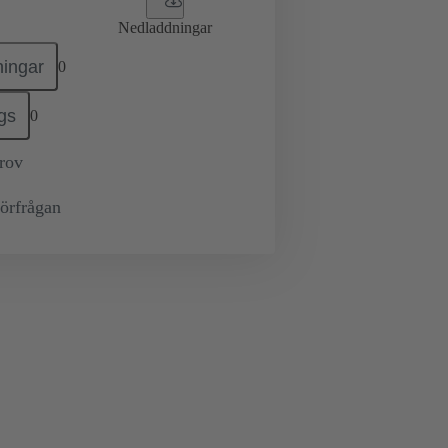
Nedladdningar
ingar
0
gs
0
prov
örfrågan