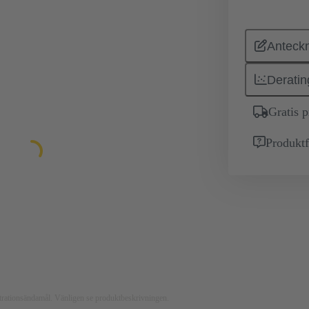
Anteckn
Deratin
Gratis 
Produktf
ustrationsändamål. Vänligen se produktbeskrivningen.