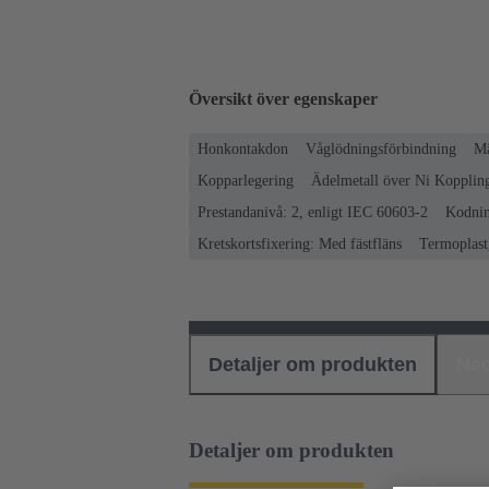
Översikt över egenskaper
Honkontakdon
Våglödningsförbindning
Mä
Kopparlegering
Ädelmetall över Ni Koppling
Prestandanivå: 2, enligt IEC 60603-2
Kodnin
Kretskortsfixering: Med fästfläns
Termoplast,
Detaljer om produkten
Ned
Detaljer om produkten