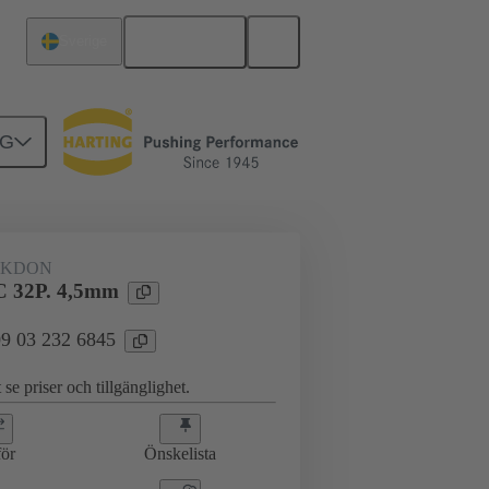
Svenska
Sverige
NG
erkort till dotterkort
09 03 232 6845
AKDON
 32P. 4,5mm
 09 03 232 6845
 se priser och tillgänglighet.
ör
Önskelista