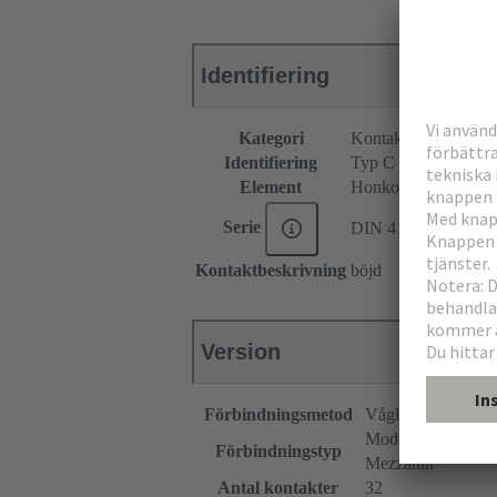
Identifiering
Kategori
Kontaktdon
Identifiering
Typ C
Element
Honkontakdon
Serie
DIN 41612
Kontaktbeskrivning
böjd
Version
Förbindningsmetod
Våglödningsförbi
Moderkort till dott
Förbindningstyp
Mezzanin
Antal kontakter
32