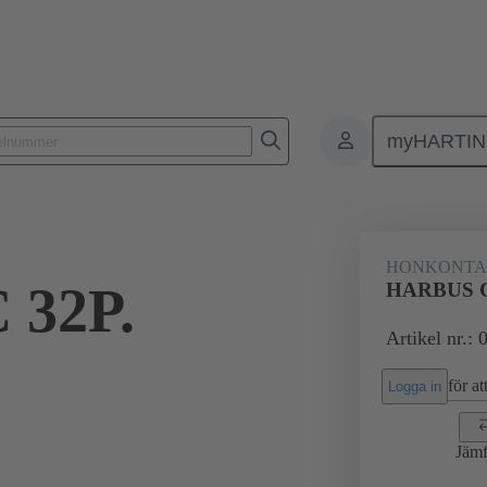
myHARTI
ktdon
Kontaktdon för PCB till PCB
Produkter
Förbindning mod
HONKONT
 32P.
HARBUS C
Artikel nr.:
för att
Logga in
Jämf