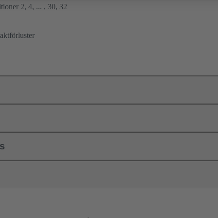
ioner 2, 4, ... , 30, 32
ktförluster
ls