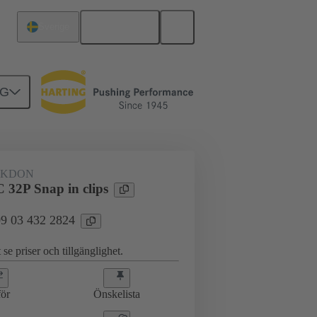
Svenska
Sverige
NG
erkort till dotterkort
09 03 432 2824
AKDON
32P Snap in clips
 09 03 432 2824
 se priser och tillgänglighet.
ör
Önskelista