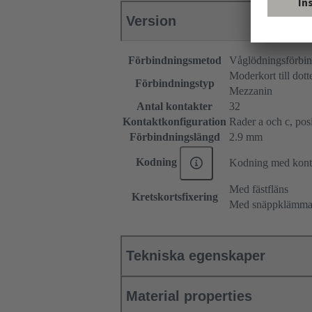
Version
Förbindningsmetod
Våglödningsförbi
Moderkort till dott
Förbindningstyp
Mezzanin
Antal kontakter
32
Kontaktkonfiguration
Rader a och c, posit
Förbindningslängd
2.9 mm
Kodning
Kodning med konta
Med fästfläns
Kretskortsfixering
Med snäppklämm
Tekniska egenskaper
Material properties