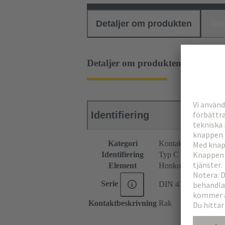
Detaljer om produkten
Ned
Detaljer om produkten
Identifiering
Kategori
Kontaktdon
Identifiering
Typ C
Element
Honkontakdon
Serie
DIN 41612
Kontaktbeskrivning
Rak