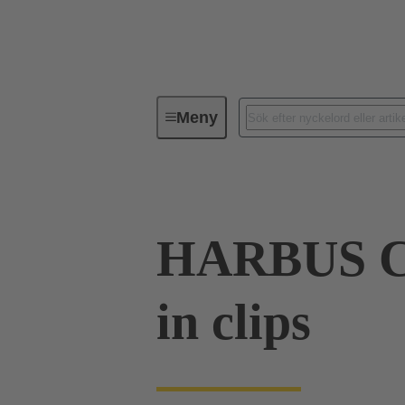
Meny
Förbindningsteknik
PCB-konta
HARBUS C
in clips