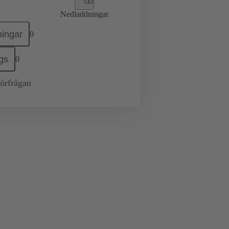
Nedladdningar
ingar
0
gs
0
örfrågan