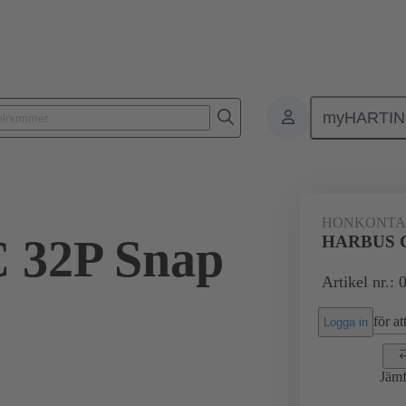
myHARTI
ktdon
Kontaktdon för PCB till PCB
Produkter
Förbindning mod
HONKONT
 32P Snap
HARBUS C 
Artikel nr.:
för att
Logga in
Jämf