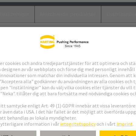
laddningar
Matchande produkter
Distributör