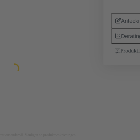
Anteckn
Deratin
Produktf
ustrationsändamål. Vänligen se produktbeskrivningen.