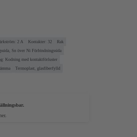
rkström: ‌2 A
Kontakter: 32
Rak
ssida, Sn över Ni Förbindningssida
g: Kodning med kontaktförluster
klämma
Termoplast, glasfiberfylld
ällningsbar.
ner.