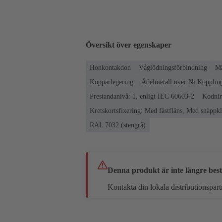
Översikt över egenskaper
Honkontakdon
Våglödningsförbindning
Mä
Kopparlegering
Ädelmetall över Ni Koppling
Prestandanivå: 1, enligt IEC 60603-2
Kodnin
Kretskortsfixering: Med fästfläns, Med snäpp
RAL 7032 (stengrå)
Denna produkt är inte längre best
Kontakta din lokala distributionspart