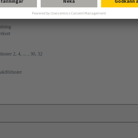
ndning
erkort
ioner 2, 4, ... , 30, 32
ktförluster
a