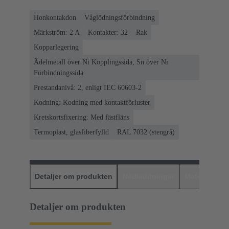
Honkontakdon
Våglödningsförbindning
Märkström: ‌2 A
Kontakter: 32
Rak
Kopparlegering
Ädelmetall över Ni Kopplingssida, Sn över Ni
Förbindningssida
Prestandanivå: 2, enligt IEC 60603-2
Kodning: Kodning med kontaktförluster
Kretskortsfixering: Med fästfläns
Termoplast, glasfiberfylld
RAL 7032 (stengrå)
Detaljer om produkten
Nedladdningar
Matchande p
Detaljer om produkten