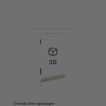
Bilden är endast avsedd för illustrationsändamål. Vänligen se
produktbeskrivningen.
Översikt över egenskaper