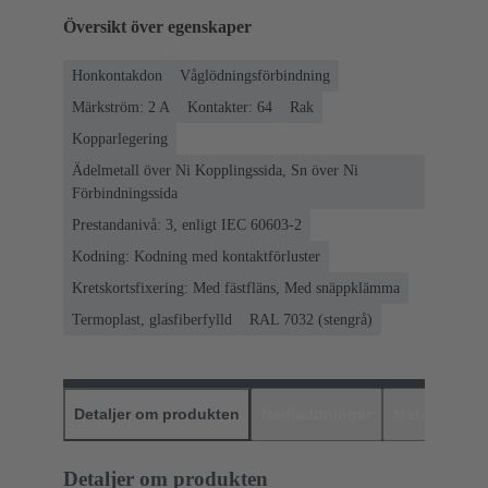
Översikt över egenskaper
Honkontakdon
Våglödningsförbindning
Märkström: ‌2 A
Kontakter: 64
Rak
Kopparlegering
Ädelmetall över Ni Kopplingssida, Sn över Ni
Förbindningssida
Prestandanivå: 3, enligt IEC 60603-2
Kodning: Kodning med kontaktförluster
Kretskortsfixering: Med fästfläns, Med snäppklämma
Termoplast, glasfiberfylld
RAL 7032 (stengrå)
Detaljer om produkten
Nedladdningar
Matchande p
Detaljer om produkten