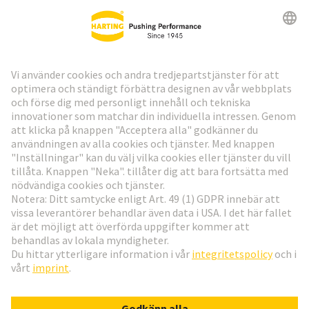
HARTING:s nyhetsbrev
Gå till registrering
Social Media
Svenska
Sverige