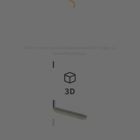
Bilden är endast avsedd för illustrationsändamål. Vänligen se
produktbeskrivningen.