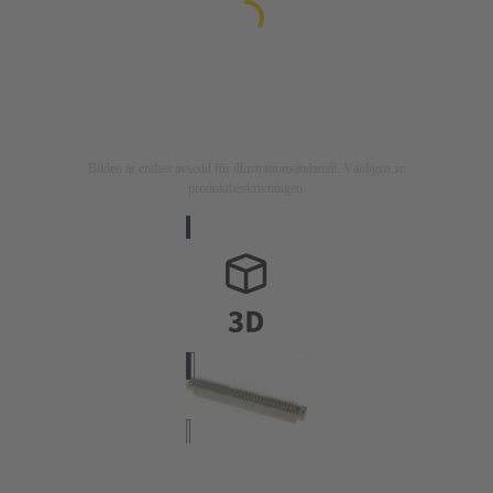
Bilden är endast avsedd för illustrationsändamål. Vänligen se
produktbeskrivningen.