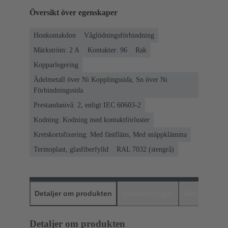
Översikt över egenskaper
Honkontakdon
Våglödningsförbindning
Märkström: ‌2 A
Kontakter: 96
Rak
Kopparlegering
Ädelmetall över Ni Kopplingssida, Sn över Ni
Förbindningssida
Prestandanivå: 2, enligt IEC 60603-2
Kodning: Kodning med kontaktförluster
Kretskortsfixering: Med fästfläns, Med snäppklämma
Termoplast, glasfiberfylld
RAL 7032 (stengrå)
Detaljer om produkten
Nedladdningar
Matchande p
Detaljer om produkten