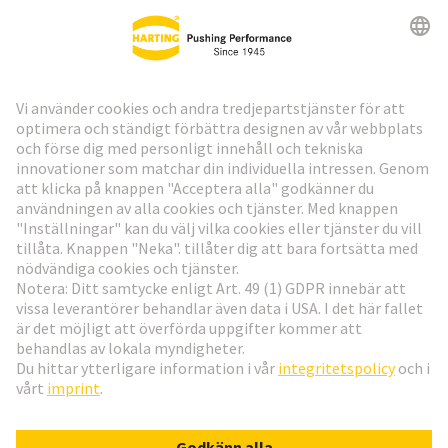
HARTING:s nyhetsbrev
Gå till registrering
Social Media
Svenska
Sverige