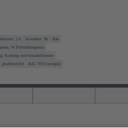
rkström: ‌2 A
Kontakter: 96
Rak
ssida, Ni Förbindningssida
g: Kodning med kontaktförluster
 glasfiberfylld
RAL 7032 (stengrå)
laddningar
Matchande produkter
Distributör