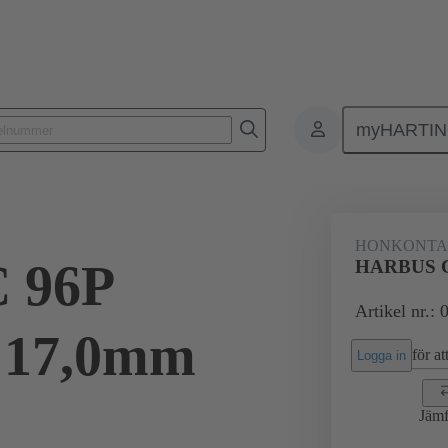
myHARTI
ktdon
Kontaktdon för PCB till PCB
Produkter
Förbindning mod
HONKONT
 96P
HARBUS C
Artikel nr.:
 17,0mm
för att
Logga in
Jämf