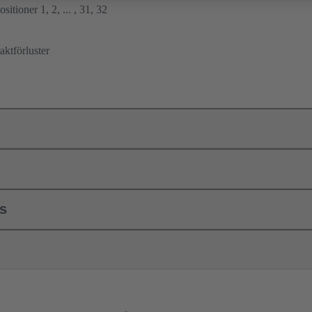
sitioner 1, 2, ... , 31, 32
ktförluster
ls