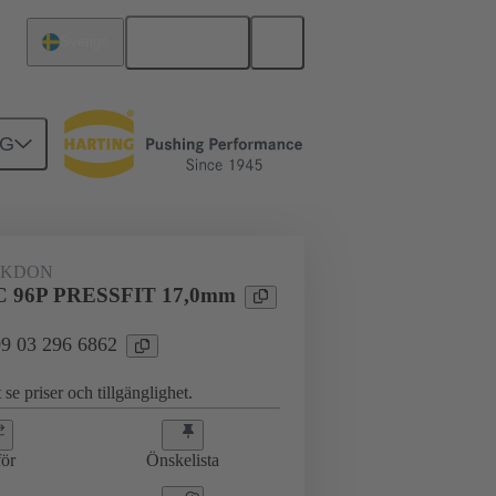
Svenska
Sverige
NG
erkort till dotterkort
09 03 296 6862
AKDON
 96P PRESSFIT 17,0mm
 09 03 296 6862
 se priser och tillgänglighet.
ör
Önskelista