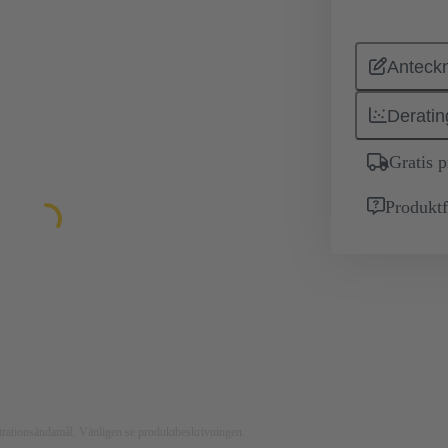
Anteckn
Deratin
Gratis 
Produktf
ustrationsändamål. Vänligen se produktbeskrivningen.