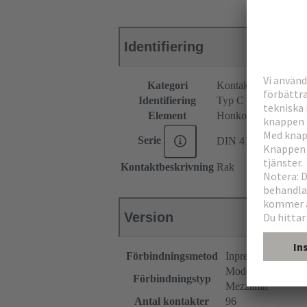
Identifiering
Kategori
Kontaktdon
Identifiering
Typ C
Element
Honkontakdon
Serie
DIN 41612
Kontaktbeskrivning
Rak
Version
Förbindningsmetod
Inpressningstermin
Moderkort till dott
Förbindningstyp
Mezzanin
Antal kontakter
96