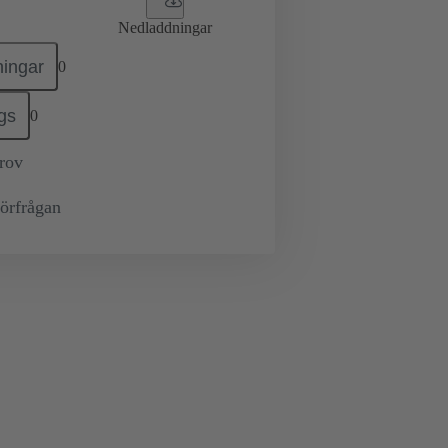
Nedladdningar
ingar
0
gs
0
prov
örfrågan