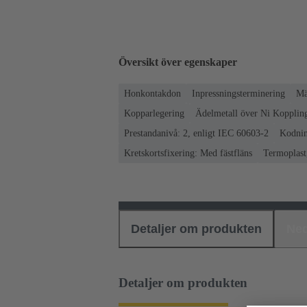
Översikt över egenskaper
Honkontakdon
Inpressningsterminering
Mä
Kopparlegering
Ädelmetall över Ni Koppling
Prestandanivå: 2, enligt IEC 60603-2
Kodnin
Kretskortsfixering: Med fästfläns
Termoplast,
Detaljer om produkten
Ned
Detaljer om produkten