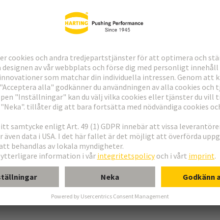
ering
erkort