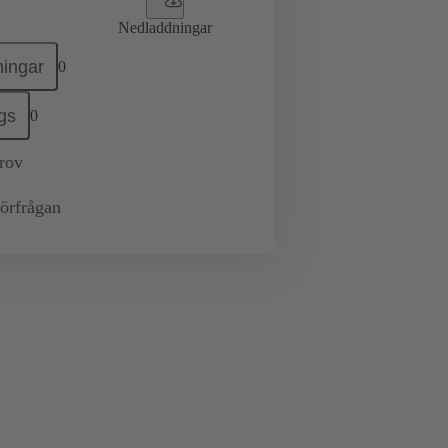
Nedladdningar
ingar
0
gs
0
prov
örfrågan