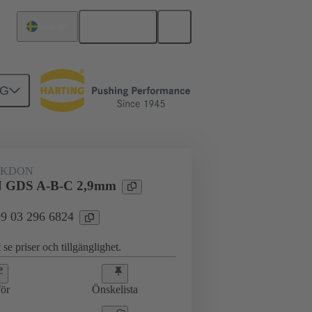
Svenska
Sverige
NG
erkort till dotterkort
09 03 296 6824
AKDON
GDS A-B-C 2,9mm
 09 03 296 6824
 se priser och tillgänglighet.
ör
Önskelista