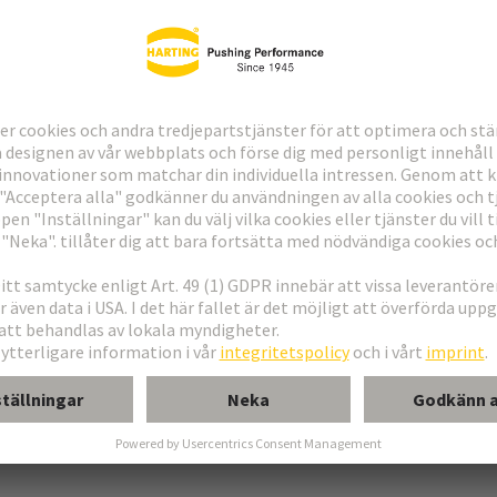
ndning
erkort