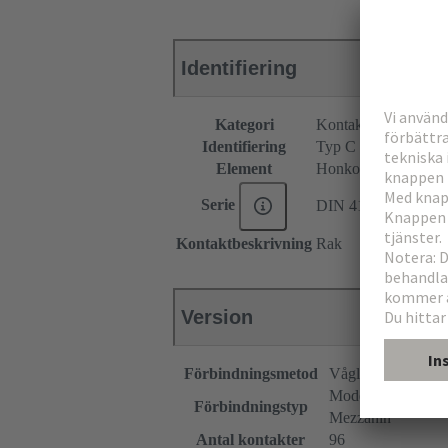
Identifiering
Kategori
Kontaktdon
Identifiering
Typ C
Element
Honkontakdon
Serie
DIN 41612
Kontaktbeskrivning
Rak
Version
Förbindningsmetod
Våglödningsförbi
Moderkort till dott
Förbindningstyp
Mezzanin
Antal kontakter
96