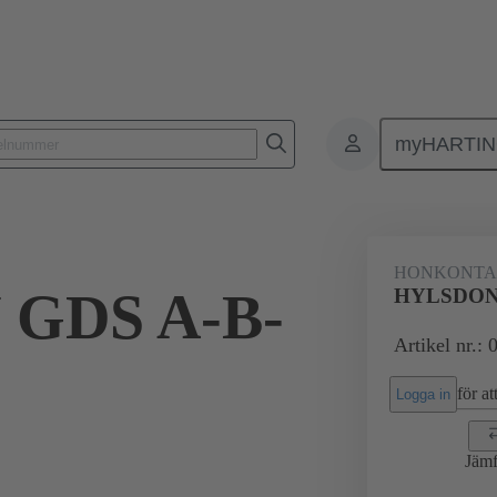
myHARTI
ktdon
Kontaktdon för PCB till PCB
Produkter
Förbindning mod
HONKONT
GDS A-B-
HYLSDON 
Artikel nr.:
för att
Logga in
Jämf