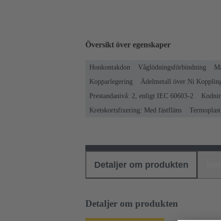
Översikt över egenskaper
Honkontakdon
Våglödningsförbindning
Mä
Kopparlegering
Ädelmetall över Ni Koppling
Prestandanivå: 2, enligt IEC 60603-2
Kodnin
Kretskortsfixering: Med fästfläns
Termoplast,
Detaljer om produkten
Ned
Detaljer om produkten