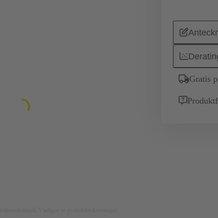
Anteckn
Deratin
Gratis 
Produktf
ustrationsändamål. Vänligen se produktbeskrivningen.