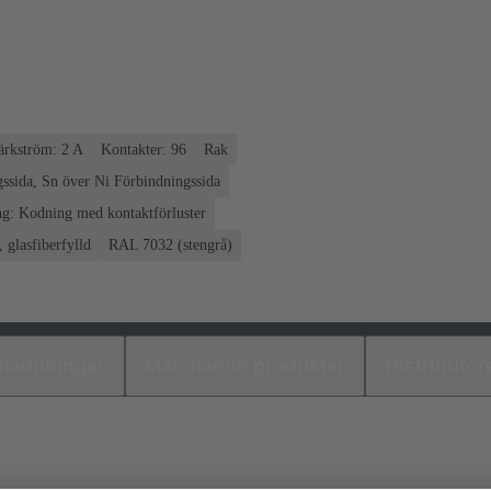
rkström: ‌2 A
Kontakter: 96
Rak
ssida, Sn över Ni Förbindningssida
g: Kodning med kontaktförluster
 glasfiberfylld
RAL 7032 (stengrå)
laddningar
Matchande produkter
Distributör