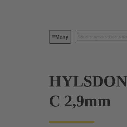
Meny
Förbindningsteknik
PCB-konta
HYLSDON 
C 2,9mm