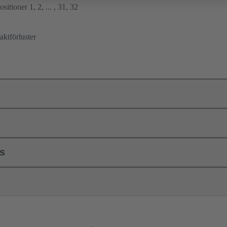
sitioner 1, 2, ... , 31, 32
ktförluster
ls