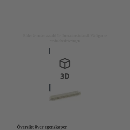
Bilden är endast avsedd för illustrationsändamål. Vänligen se
produktbeskrivningen.
Översikt över egenskaper