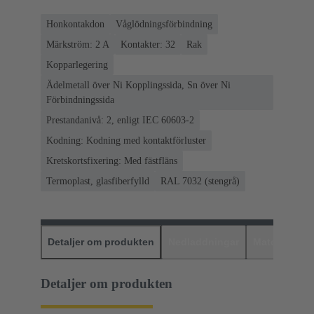
Honkontakdon
Våglödningsförbindning
Märkström: ‌2 A
Kontakter: 32
Rak
Kopparlegering
Ädelmetall över Ni Kopplingssida, Sn över Ni
Förbindningssida
Prestandanivå: 2, enligt IEC 60603-2
Kodning: Kodning med kontaktförluster
Kretskortsfixering: Med fästfläns
Termoplast, glasfiberfylld
RAL 7032 (stengrå)
Detaljer om produkten
Nedladdningar
Matchande p
Detaljer om produkten