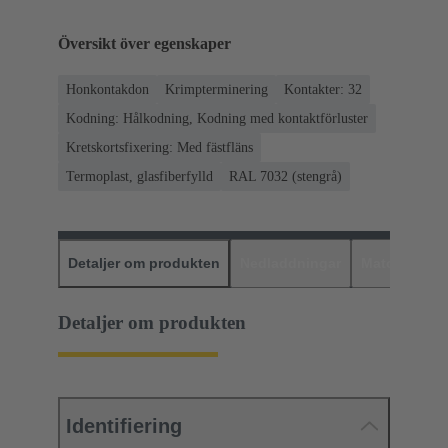
Översikt över egenskaper
Honkontakdon
Krimpterminering
Kontakter: 32
Kodning: Hålkodning, Kodning med kontaktförluster
Kretskortsfixering: Med fästfläns
Termoplast, glasfiberfylld
RAL 7032 (stengrå)
Detaljer om produkten
Nedladdningar
Matchande p
Detaljer om produkten
Identifiering