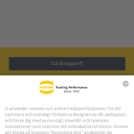
Gå till toppen
HARTING:s nyhetsbrev
Gå till registrering