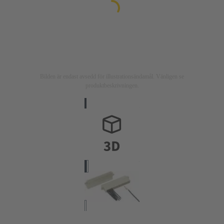
Bilden är endast avsedd för illustrationsändamål. Vänligen se
produktbeskrivningen.