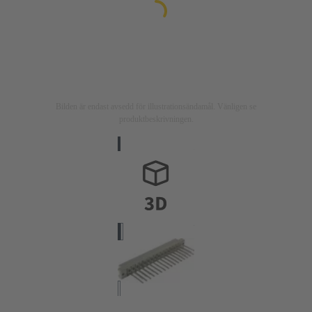
Bilden är endast avsedd för illustrationsändamål. Vänligen se
produktbeskrivningen.