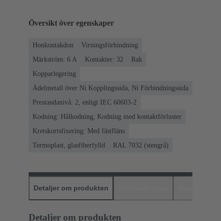
Översikt över egenskaper
Honkontakdon
Virningsförbindning
Märkström: ‌6 A
Kontakter: 32
Rak
Kopparlegering
Ädelmetall över Ni Kopplingssida, Ni Förbindningssida
Prestandanivå: 2, enligt IEC 60603-2
Kodning: Hålkodning, Kodning med kontaktförluster
Kretskortsfixering: Med fästfläns
Termoplast, glasfiberfylld
RAL 7032 (stengrå)
Detaljer om produkten
Nedladdningar
Matchande p
Detaljer om produkten