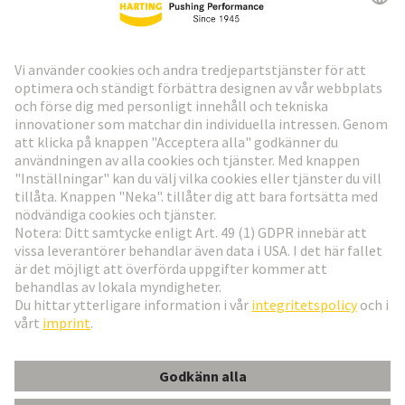
HARTING:s nyhetsbrev
Gå till registrering
Social Media
Svenska
Sverige
© Teknologi-koncernen HARTING