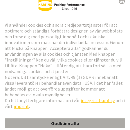
HARTING:s nyhetsbrev
Gå till registrering
Social Media
Svenska
Sverige
© Teknologi-koncernen HARTING