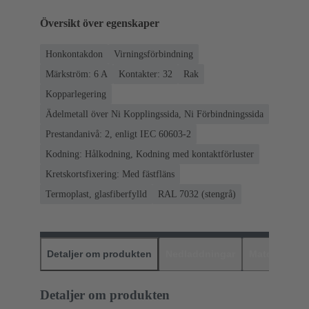
Översikt över egenskaper
Honkontakdon
Virningsförbindning
Märkström: ‌6 A
Kontakter: 32
Rak
Kopparlegering
Ädelmetall över Ni Kopplingssida, Ni Förbindningssida
Prestandanivå: 2, enligt IEC 60603-2
Kodning: Hålkodning, Kodning med kontaktförluster
Kretskortsfixering: Med fästfläns
Termoplast, glasfiberfylld
RAL 7032 (stengrå)
Detaljer om produkten
Nedladdningar
Matchande p
Detaljer om produkten