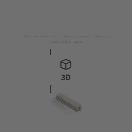
Bilden är endast avsedd för illustrationsändamål. Vänligen se
produktbeskrivningen.