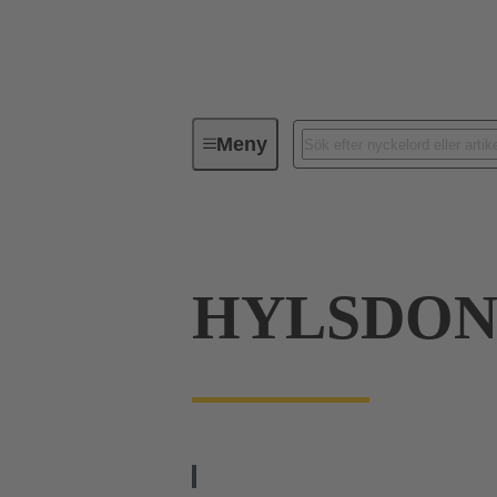
Meny
Serie
Produkter
09 06 23
HYLSDON