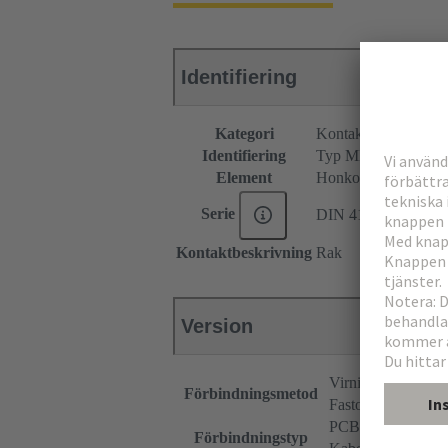
Identifiering
Kategori
Kontaktdon
Identifiering
Typ MH 24+7
Element
Honkontakdon
Serie
DIN 41612
Kontaktbeskrivning
Rak
Version
Virningsförbindni
Förbindningsmetod
Faston-förbindnin
PCB till kabel
Förbindningstyp