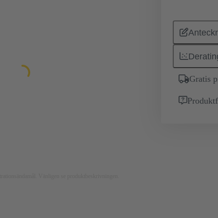
Anteckn
Deratin
Gratis 
Produktf
ustrationsändamål. Vänligen se produktbeskrivningen.