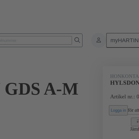
myHARTI
1 2821
HONKONT
 GDS A-M
HYLSDON
Artikel nr.:
för att
Logga in
Jämf