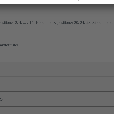
ositioner 2, 4, ... , 14, 16 och rad z, positioner 20, 24, 28, 32 och rad d
ktförluster
ls