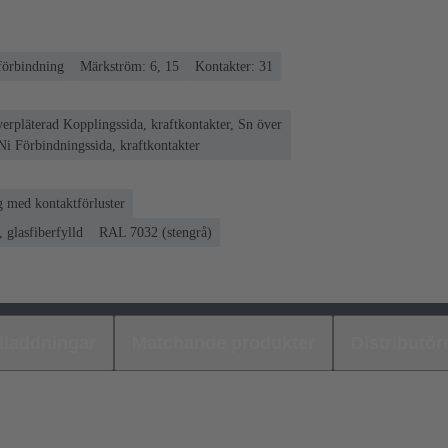
förbindning
Märkström: 6, 15
Kontakter: 31
verpläterad Kopplingssida, kraftkontakter, Sn över
Ni Förbindningssida, kraftkontakter
 med kontaktförluster
 glasfiberfylld
RAL 7032 (stengrå)
laddningar
Matchande produkter
Distributör