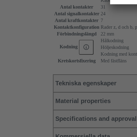
Kabel till kabel
Antal kontakter
31
Antal signalkontakter
24
Antal kraftkontakter
7
Kontaktkonfiguration
Rader z, d och b, p
Förbindningslängd
22 mm
Hålkodning
Kodning
Höljeskodning
Kodning med konta
Kretskortsfixering
Med fästfläns
Tekniska egenskaper
Material properties
Specifications and approva
Kommersiella data