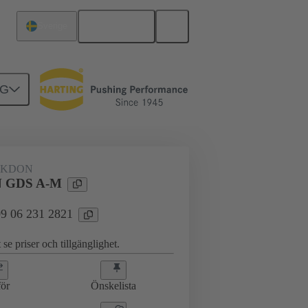
Svenska
Sverige
NG
AKDON
 GDS A-M
 09 06 231 2821
 se priser och tillgänglighet.
ör
Önskelista