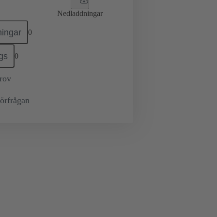
Nedladdningar
ingar
0
gs
0
prov
örfrågan