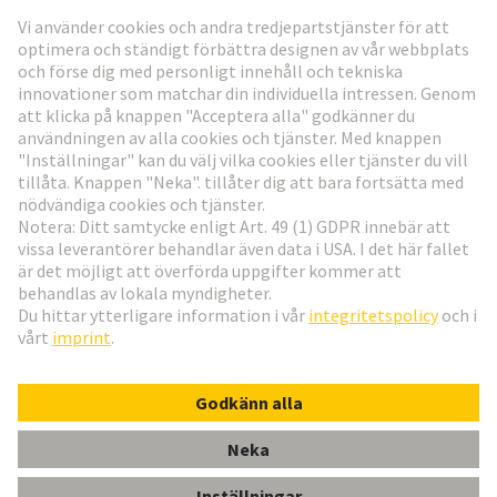
Gå till registrering
Social Media
Svenska
Sverige
© Teknologi-koncernen HARTING
Inställningar för cookies
Imprint
Integritetspolicy
Användningsvillkor
Kundinformation