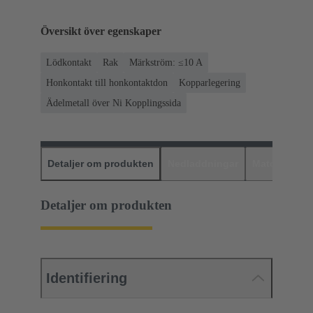
Översikt över egenskaper
Lödkontakt
Rak
Märkström: ≤10 A
Honkontakt till honkontaktdon
Kopparlegering
Ädelmetall över Ni Kopplingssida
Detaljer om produkten
Nedladdningar
Matchande p
Detaljer om produkten
Identifiering