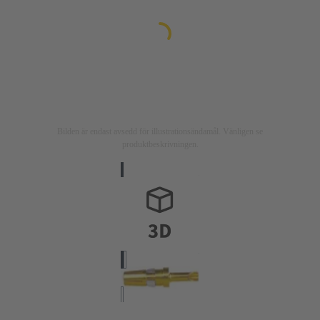
Bilden är endast avsedd för illustrationsändamål. Vänligen se
produktbeskrivningen.