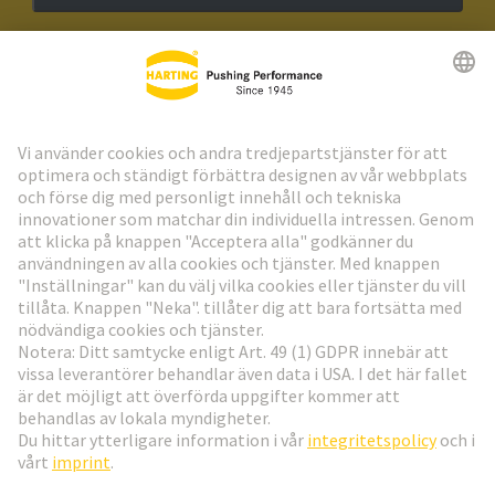
HARTING:s nyhetsbrev
Gå till registrering
Social Media
Svenska
Sverige