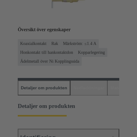
Översikt över egenskaper
Koaxialkontakt
Rak
Märkström: ≤1.4 A
Honkontakt till hankontaktdon
Kopparlegering
Ädelmetall över Ni Kopplingssida
Detaljer om produkten
Nedladdningar
Matchande p
Detaljer om produkten