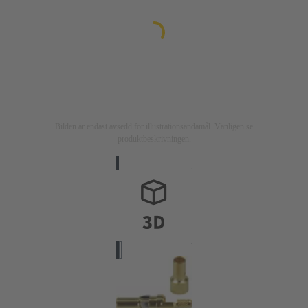
Bilden är endast avsedd för illustrationsändamål. Vänligen se
produktbeskrivningen.