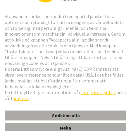
Gå till registrering
Social Media
Svenska
Sverige
© Teknologi-koncernen HARTING