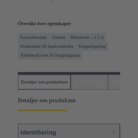
Översikt över egenskaper
Koaxialkontakt
Vinklad
Märkström: ≤1.5 A
Honkontakt till hankontaktdon
Kopparlegering
Ädelmetall över Ni Kopplingssida
Detaljer om produkten
Nedladdningar
Matchande p
Detaljer om produkten
Identifiering