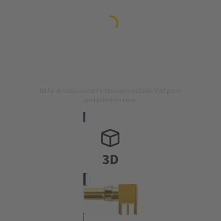
Bilden är endast avsedd för illustrationsändamål. Vänligen se
produktbeskrivningen.