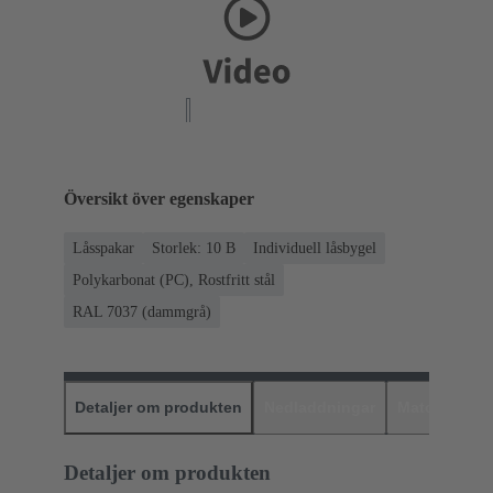
Översikt över egenskaper
Låsspakar
Storlek: 10 B
Individuell låsbygel
Polykarbonat (PC), Rostfritt stål
RAL 7037 (dammgrå)
Detaljer om produkten
Nedladdningar
Matchande p
Detaljer om produkten