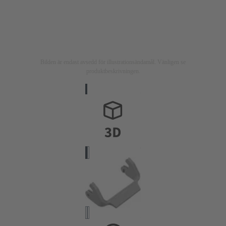
Bilden är endast avsedd för illustrationsändamål. Vänligen se
produktbeskrivningen.