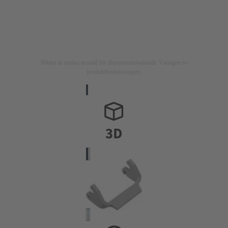
Bilden är endast avsedd för illustrationsändamål. Vänligen se
produktbeskrivningen.