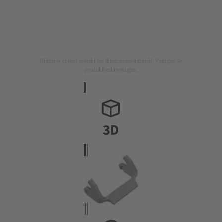
Bilden är endast avsedd för illustrationsändamål. Vänligen se
produktbeskrivningen.