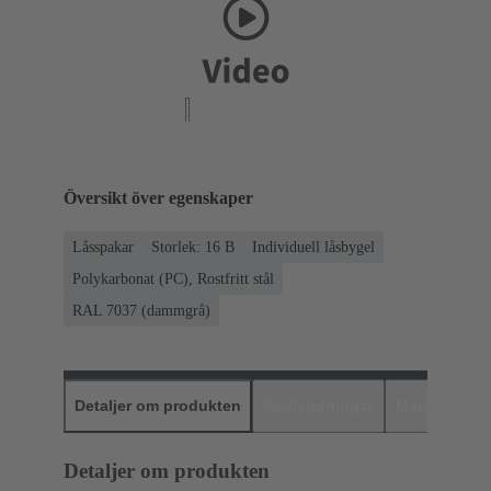
Översikt över egenskaper
Låsspakar
Storlek: 16 B
Individuell låsbygel
Polykarbonat (PC), Rostfritt stål
RAL 7037 (dammgrå)
Detaljer om produkten
Nedladdningar
Matchande p
Detaljer om produkten