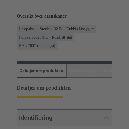
Översikt över egenskaper
Låsspakar
Storlek: 32 B
Dubbla låsbyglar
Polykarbonat (PC), Rostfritt stål
RAL 7037 (dammgrå)
Detaljer om produkten
Nedladdningar
Matchande p
Detaljer om produkten
Identifiering