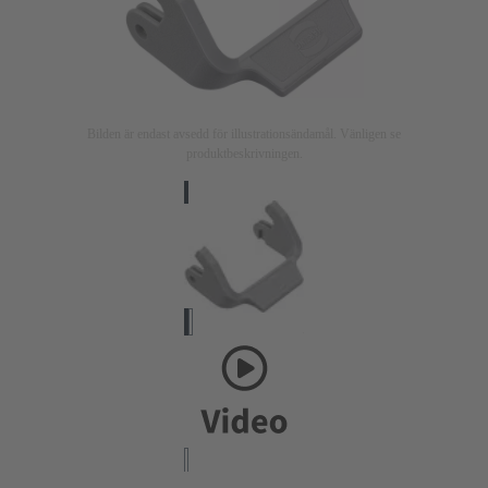
Bilden är endast avsedd för illustrationsändamål. Vänligen se
produktbeskrivningen.