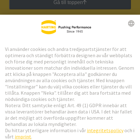
Gå till toppen
HARTING:s nyhetsbrev
Gå till registrering
Social Media
Svenska
Sverige