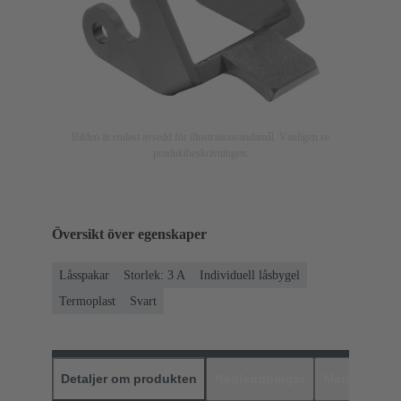
Bilden är endast avsedd för illustrationsändamål. Vänligen se
produktbeskrivningen.
Översikt över egenskaper
Låsspakar
Storlek: 3 A
Individuell låsbygel
Termoplast
Svart
Detaljer om produkten
Nedladdningar
Matchande p