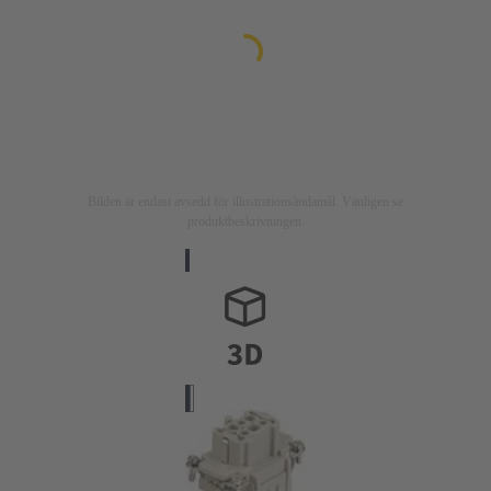
Bilden är endast avsedd för illustrationsändamål. Vänligen se
produktbeskrivningen.