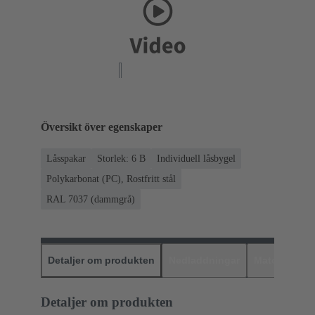
Översikt över egenskaper
Låsspakar
Storlek: 6 B
Individuell låsbygel
Polykarbonat (PC), Rostfritt stål
RAL 7037 (dammgrå)
Detaljer om produkten
Nedladdningar
Matchande p
Detaljer om produkten