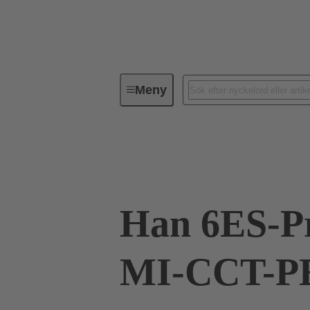
Meny
Industriella kontaktdon / Han®
Strömmar upp till 16 A
09 33 006 26
Han 6ES-P
MI-CCT-PE