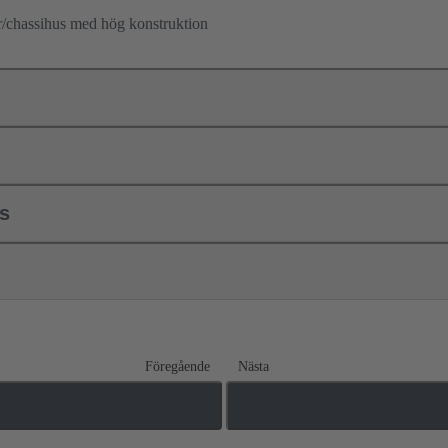
r/chassihus med hög konstruktion
ls
Föregående
Nästa