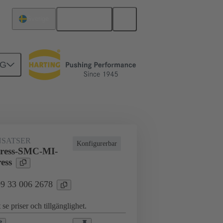
Svenska
Sverige
NG
för industritillämpningar
SATSER
Konfigurerbar
ress-SMC-MI-
ess
 09 33 006 2678
 se priser och tillgänglighet.