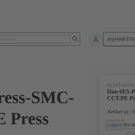
myHARTI
Rektangulära kontaktdon
Produkter
Monoblock kontaktinsatser
78
KONTAKTIN
ress-SMC-
Han 6ES-P
CCT-PE Pr
Artikel nr.:
 Press
för att
Logga in