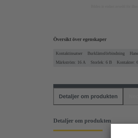
Bilden är endast avsedd för ill
Översikt över egenskaper
Kontaktinsatser
Burklämsförbindning
Han
Märkström: ‌16 A
Storlek: 6 B
Kontakter: 
Detaljer om produkten
Ned
Detaljer om produkten