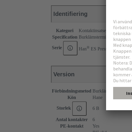
Identifiering
Kategori
Kontaktinsatser
Specification
Burklämsterminering för jor
®
Serie
Han
ES Press
Version
Förbindningsmetod
Burklämsförbindnin
Kön
Hane
Storlek
6 B
Antal kontakter
6
PE-kontakt
Yes