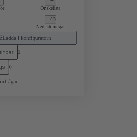
ör
Önskelista
Nedladdningar
Ladda i konfiguratorn
ingar
0
gs
0
örfrågan