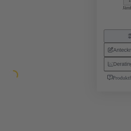
Jämf
Anteckn
Deratin
Produktf