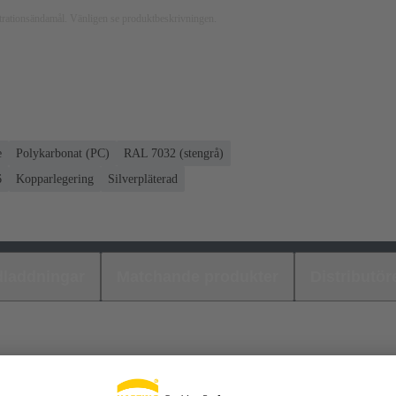
ustrationsändamål. Vänligen se produktbeskrivningen.
e
Polykarbonat (PC)
RAL 7032 (stengrå)
6
Kopparlegering
Silverpläterad
laddningar
Matchande produkter
Distributör