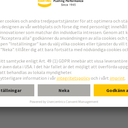
dförbindning
g