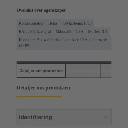
Översikt över egenskaper
Kontaktinsatser
Hona
Polykarbonat (PC)
RAL 7032 (stengrå)
Märkström: ‌10 A
Storlek: 3 A
Kontakter: 2 + 4 elektriska kontakter 10 A + alternativ
för PE
Detaljer om produkten
Nedladdningar
Matchande p
Detaljer om produkten
Identifiering