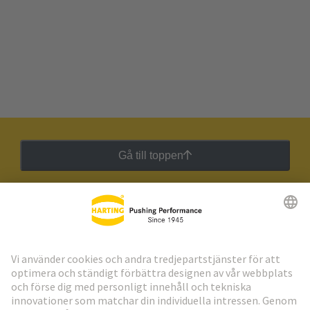
Gå till toppen
HARTING:s nyhetsbrev
Gå till registrering