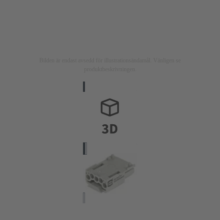
Bilden är endast avsedd för illustrationsändamål. Vänligen se
produktbeskrivningen.