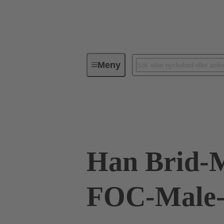
Meny
Industriella kontaktdon / Han®
09 12 004 2601
Han Brid-
FOC-Male-