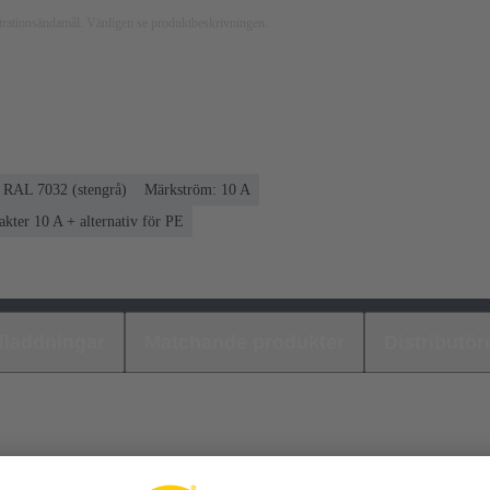
ustrationsändamål. Vänligen se produktbeskrivningen.
RAL 7032 (stengrå)
Märkström: ‌10 A
akter 10 A + alternativ för PE
laddningar
Matchande produkter
Distributör