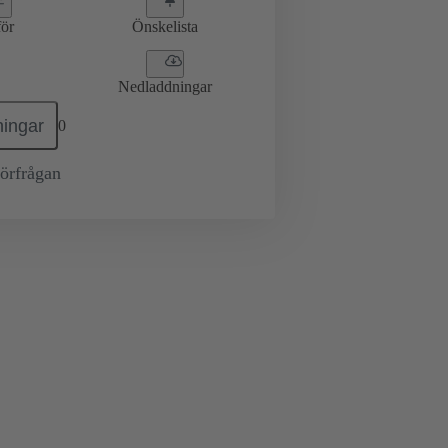
ör
Önskelista
Nedladdningar
ingar
0
örfrågan