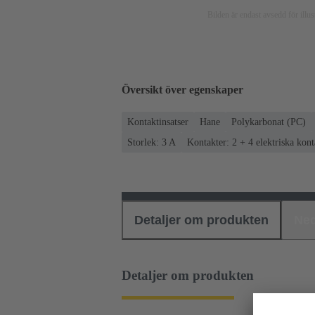
Bilden är endast avsedd för ill
Översikt över egenskaper
Kontaktinsatser
Hane
Polykarbonat (PC)
Storlek: 3 A
Kontakter: 2 + 4 elektriska kont
Detaljer om produkten
Ned
Detaljer om produkten