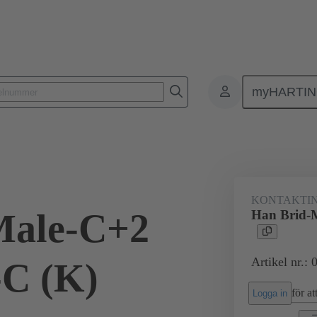
myHARTI
Rektangulära kontaktdon
Produkter
Monoblock kontaktinsatser
KONTAKTIN
Male-C+2
Han Brid-
Artikel nr.:
C (K)
för att
Logga in