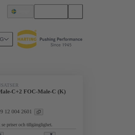
Svenska
Sverige
NG
för industritillämpningar
Hybrid
SATSER
Male-C+2 FOC-Male-C (K)
 09 12 004 2601
 se priser och tillgänglighet.