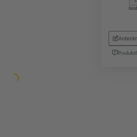
Jämf
Anteckn
Produktf