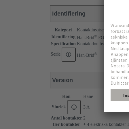
Identifiering
Kategori
Kontaktinsatser
®
Identifiering
Han-Brid
FO
Specification
Kontaktdon hybridfältbuss
®
Serie
Han-Brid
Version
Kön
Hane
Storlek
3 A
Antal kontakter
2
fler kontakter
+ 4 elektriska kontakter 