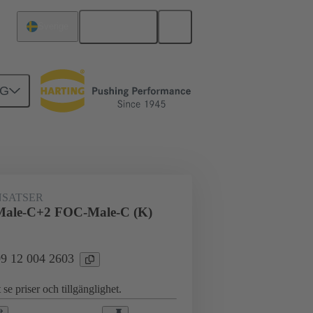
Svenska
Sverige
NG
för industritillämpningar
Hybrid
SATSER
Male-C+2 FOC-Male-C (K)
 09 12 004 2603
 se priser och tillgänglighet.