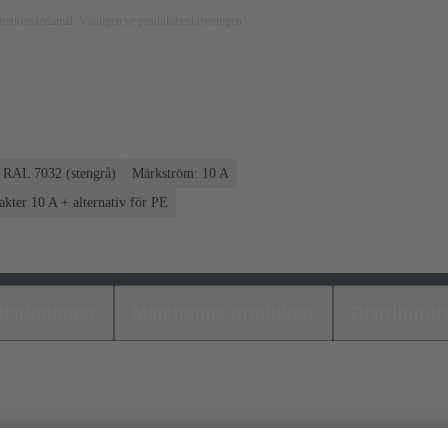
ustrationsändamål. Vänligen se produktbeskrivningen.
RAL 7032 (stengrå)
Märkström: ‌10 A
akter 10 A + alternativ för PE
laddningar
Matchande produkter
Distributör