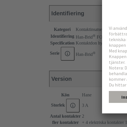
Identifiering
Kategori
Kontaktinsatser
®
Identifiering
Han-Brid
FO
Specification
Kontaktdon hybridfältbuss
®
Serie
Han-Brid
Version
Kön
Hane
Storlek
3 A
Antal kontakter
2
fler kontakter
+ 4 elektriska kontakter 