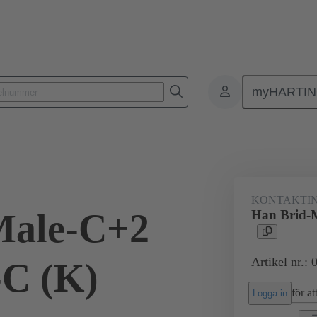
myHARTI
Rektangulära kontaktdon
Produkter
Monoblock kontaktinsatser
KONTAKTIN
Male-C+2
Han Brid-
Artikel nr.:
C (K)
för att
Logga in