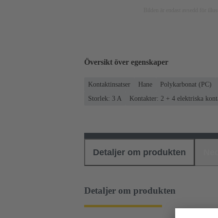
Bilden är endast avsedd för ill
Översikt över egenskaper
Kontaktinsatser
Hane
Polykarbonat (PC)
Storlek: 3 A
Kontakter: 2 + 4 elektriska kont
Detaljer om produkten
Ned
Detaljer om produkten