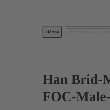
Meny
Industriella kontaktdon / Han®
09 12 004 2603
Han Brid-
FOC-Male-