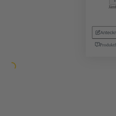
Jämf
Anteckn
Produktf