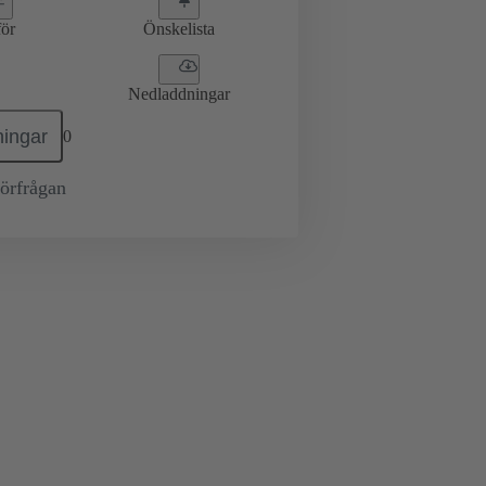
ör
Önskelista
Nedladdningar
ingar
0
örfrågan