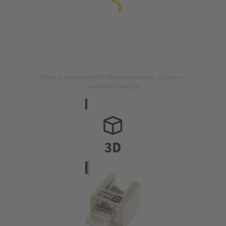
Bilden är endast avsedd för illustrationsändamål. Vänligen se
produktbeskrivningen.