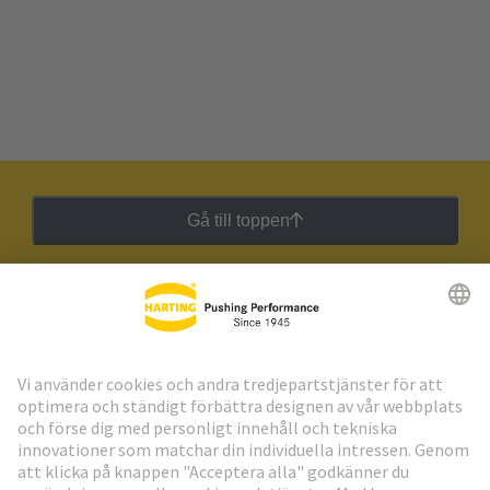
Gå till toppen
HARTING:s nyhetsbrev
Gå till registrering