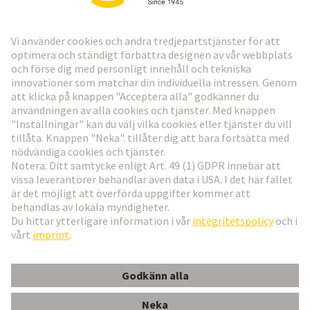
HARTING:s nyhetsbrev
Gå till registrering
Social Media
Svenska
Sverige
© Teknologi-koncernen HARTING