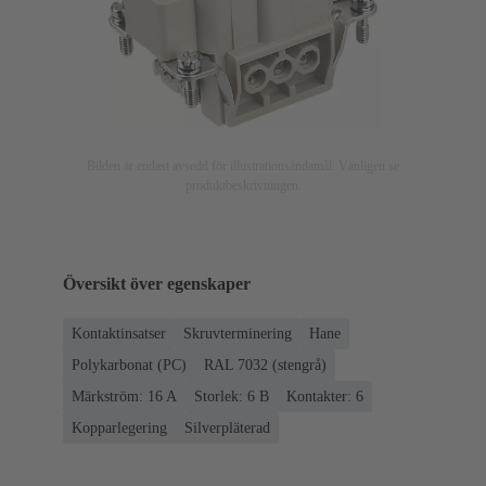
Bilden är endast avsedd för illustrationsändamål. Vänligen se
produktbeskrivningen.
Översikt över egenskaper
Kontaktinsatser
Skruvterminering
Hane
Polykarbonat (PC)
RAL 7032 (stengrå)
Märkström: ‌16 A
Storlek: 6 B
Kontakter: 6
Kopparlegering
Silverpläterad