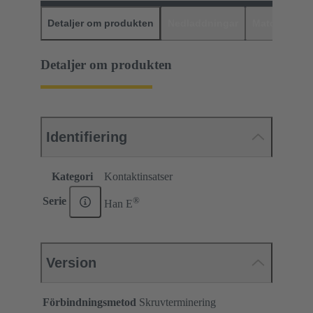
Detaljer om produkten
Nedladdningar
Matchande p
Detaljer om produkten
Identifiering
Kategori
Kontaktinsatser
®
Serie
Han E
Version
Förbindningsmetod
Skruvterminering