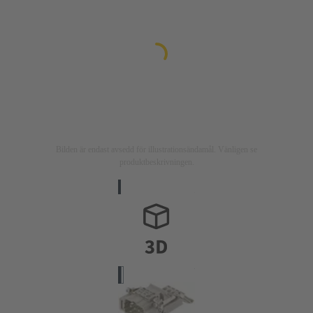
Bilden är endast avsedd för illustrationsändamål. Vänligen se
produktbeskrivningen.