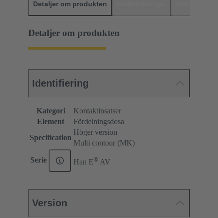
Detaljer om produkten
Nedladdningar
Matchande p
Detaljer om produkten
Identifiering
Kategori
Kontaktinsatser
Element
Fördelningsdosa
Höger version
Specification
Multi contour (MK)
®
Serie
Han E
AV
Version