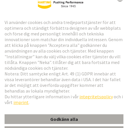
HARTING:s nyhetsbrev
Gå till registrering
Social Media
Svenska
Sverige
© Teknologi-koncernen HARTING