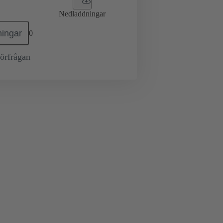
Nedladdningar
ingar
0
örfrågan