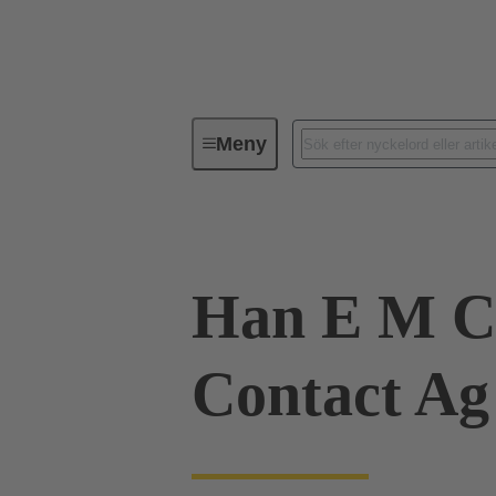
Meny
Industriella kontaktdon / Han®
Han E M C
Contact Ag