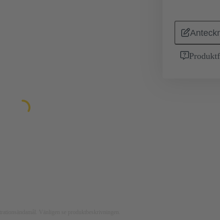
Anteckn
Produktf
ustrationsändamål. Vänligen se produktbeskrivningen.