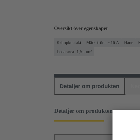
Översikt över egenskaper
Krimpkontakt
Märkström: ≤16 A
Hane
Ledararea: 1,5 mm²
Detaljer om produkten
Ned
Detaljer om produkten