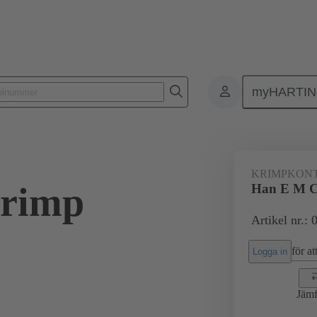
myHARTI
Rektangulära kontaktdon
Produkter
Kontakter
Elektrisk
KRIMPKON
rimp
Han E M C
Artikel nr.:
för att
Logga in
Jämf