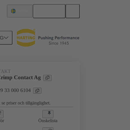
Svenska
Sverige
NG
09 33 000 6104
TAKT
rimp Contact Ag
 09 33 000 6104
 se priser och tillgänglighet.
ör
Önskelista