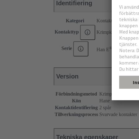
Identifiering
Kategori
Kontakter
Kontakttyp
Krimpkontakt
®
Serie
Han E
Version
Förbindningsmetod
Krimpterminering
Kön
Hane
Kontaktidentifiering
2 spår
Tillverkningsprocess
Svarvade kontakter
Tekniska egenskaper