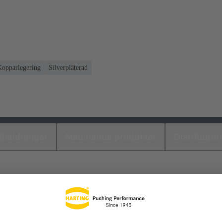
Kopparlegering
Silverpläterad
laddningar
Matchande produkter
Distributör