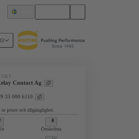
Svenska
Sverige
NG
09 33 000 6110
TAKT
elay Contact Ag
 09 33 000 6110
 se priser och tillgänglighet.
ör
Önskelista