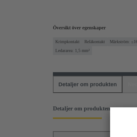
Översikt över egenskaper
Krimpkontakt
Reläkontakt
Märkström: ≤1
Ledararea: 1,5 mm²
Detaljer om produkten
Ned
Detaljer om produkten