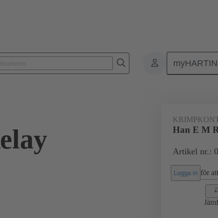
myHARTI
Rektangulära kontaktdon
Produkter
Kontakter
Elektrisk
KRIMPKON
elay
Han E M R
Artikel nr.:
för att
Logga in
Jämf