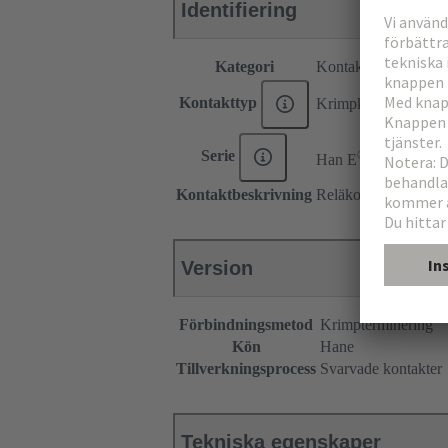
Identifiering
Kategori
Kontakter
Kontakttyp
Krimpkontakt
®
Serie
Han E
Kontaktbeskrivning
Reläkontakt
Version
Förbindningsmetod
Krimpterminering
Kön
Hane
Tillverkningsprocess
Svarvade kontakter
Tekniska egenskaper