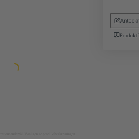
Anteckn
Produktf
ustrationsändamål. Vänligen se produktbeskrivningen.