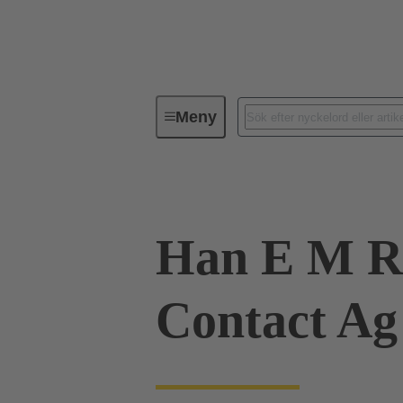
Meny
Industriella kontaktdon / Han®
Han E M R
Contact Ag