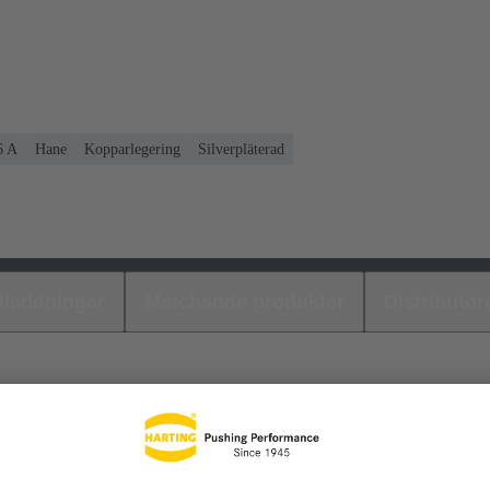
6 A
Hane
Kopparlegering
Silverpläterad
laddningar
Matchande produkter
Distributör