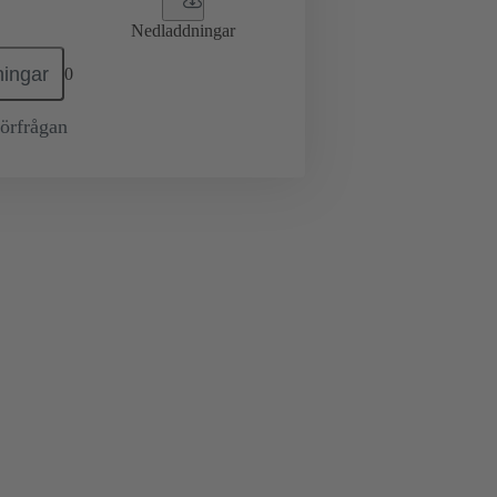
Nedladdningar
ingar
0
örfrågan