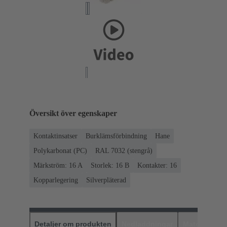
Översikt över egenskaper
Kontaktinsatser
Burklämsförbindning
Hane
Polykarbonat (PC)
RAL 7032 (stengrå)
Märkström: ‌16 A
Storlek: 16 B
Kontakter: 16
Kopparlegering
Silverpläterad
Detaljer om produkten
Nedladdningar
Matchande p