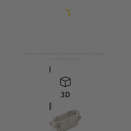
Bilden är endast avsedd för illustrationsändamål. Vänligen se
produktbeskrivningen.