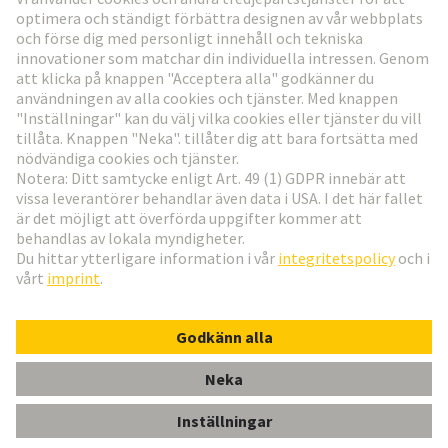
Gå till registrering
Social Media
Svenska
Sverige
© Teknologi-koncernen HARTING
Inställningar för cookies
Imprint
Integritetspolicy
Användningsvillkor
Kundinformation
Han ES 16 Pos. M Insert