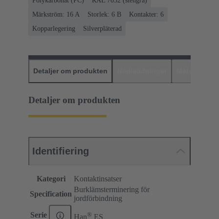
Polykarbonat (PC)
RAL 7032 (stengrå)
Märkström: ‌16 A
Storlek: 6 B
Kontakter: 6
Kopparlegering
Silverpläterad
Detaljer om produkten
Nedladdningar
Matchande p
Detaljer om produkten
Identifiering
Kategori
Kontaktinsatser
Burklämsterminering för
Specification
jordförbindning
®
Serie
Han
ES