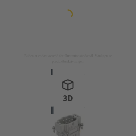
Bilden är endast avsedd för illustrationsändamål. Vänligen se
produktbeskrivningen.