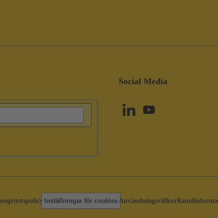
Social Media
ntegritetspolicy
Inställningar för cookies
Användningsvillkor
Kundinforma