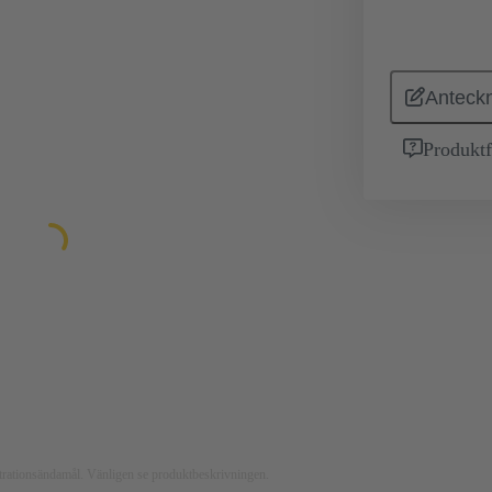
Anteckn
Produktf
ustrationsändamål. Vänligen se produktbeskrivningen.