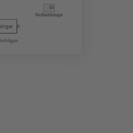
Nedladdningar
ingar
0
örfrågan