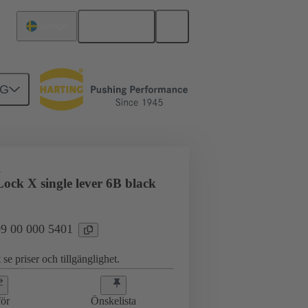
Svenska
Sverige
NG
09 00 000 5401
R
ock X single lever 6B black
 09 00 000 5401
 se priser och tillgänglighet.
ör
Önskelista