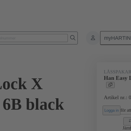
myHARTI
Rektangulära kontaktdon
Produkter
Tillbehör
Låsningssystem
LÅSSPAKA
Lock X
Han Easy L
Artikel nr.:
r 6B black
för att
Logga in
Jämf