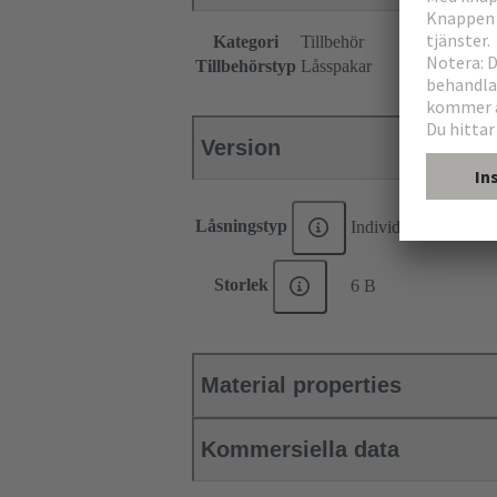
Kategori
Tillbehör
Tillbehörstyp
Låsspakar
Version
Låsningstyp
Individuell låsbygel
Storlek
6 B
Material properties
Kommersiella data