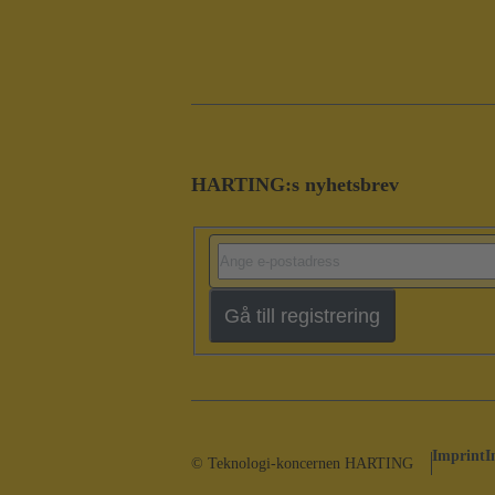
HARTING:s nyhetsbrev
Gå till registrering
Imprint
I
© Teknologi-koncernen HARTING