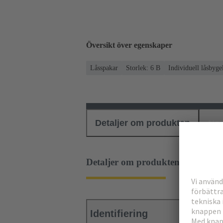
Översikt över egenskaper
Låsspakar
Storlek: 6 B
Individuell låsbyge
Detaljer om produkten
Ned
Detaljer om produkten
Identifiering