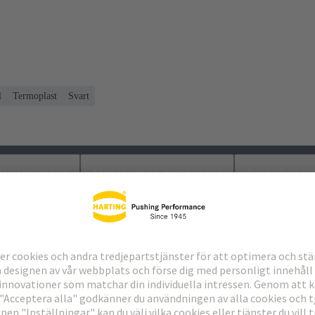
l
Termoplast
Svart
laddningar
Matchande produkter
Distributör