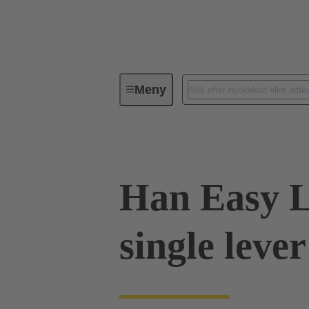
Meny
Industriella kontaktdon / Han®
Han Easy 
single leve