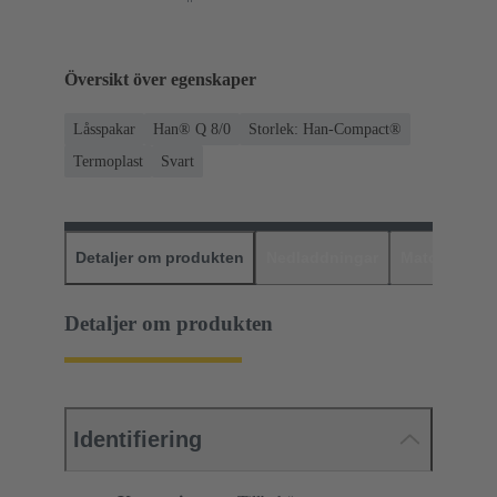
Översikt över egenskaper
Låsspakar
Han® Q 8/0
Storlek: Han-Compact®
Termoplast
Svart
Detaljer om produkten
Nedladdningar
Matchande p
Detaljer om produkten
Identifiering