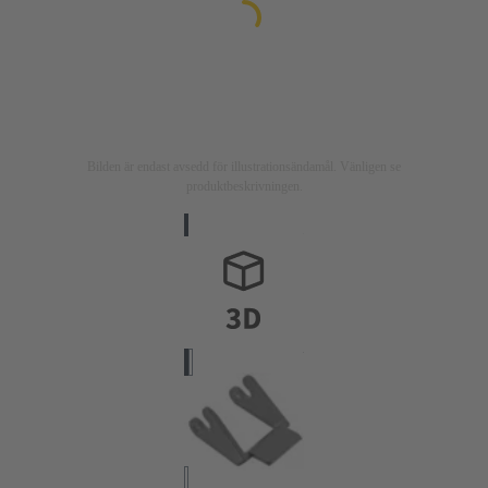
Bilden är endast avsedd för illustrationsändamål. Vänligen se
produktbeskrivningen.