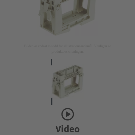
Bilden är endast avsedd för illustrationsändamål. Vänligen se
produktbeskrivningen.