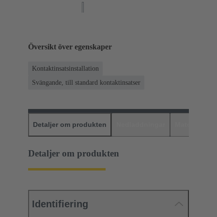
Översikt över egenskaper
Kontaktinsatsinstallation
Svängande, till standard kontaktinsatser
Detaljer om produkten
Nedladdningar
Matchande p
Detaljer om produkten
Identifiering