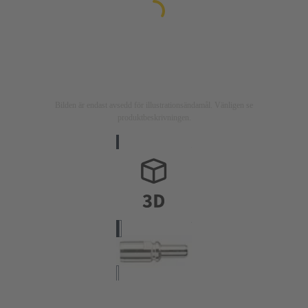
Bilden är endast avsedd för illustrationsändamål. Vänligen se
produktbeskrivningen.