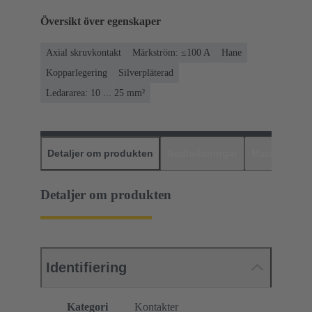
Översikt över egenskaper
Axial skruvkontakt
Märkström: ≤100 A
Hane
Kopparlegering
Silverpläterad
Ledararea: 10 ... 25 mm²
Detaljer om produkten
Nedladdningar
Matchande p
Detaljer om produkten
Identifiering
Kategori
Kontakter