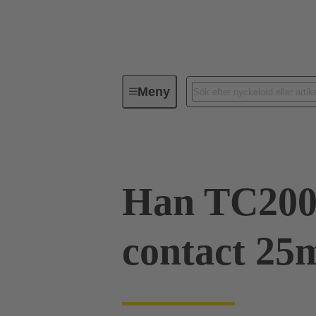
Meny
Industriella kontaktdon / Han®
Han TC200
contact 25