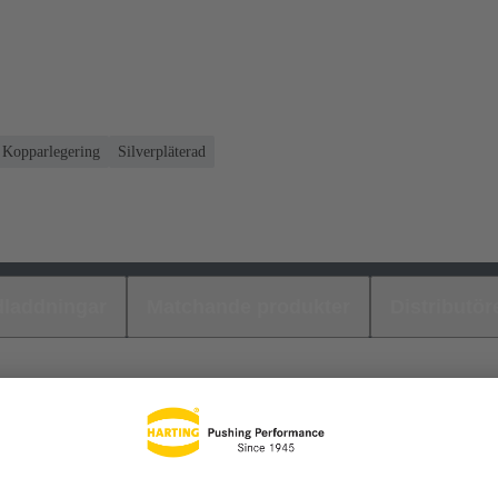
Kopparlegering
Silverpläterad
laddningar
Matchande produkter
Distributör