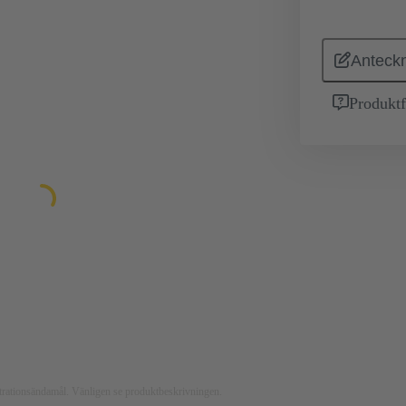
Anteckn
Produktf
ustrationsändamål. Vänligen se produktbeskrivningen.