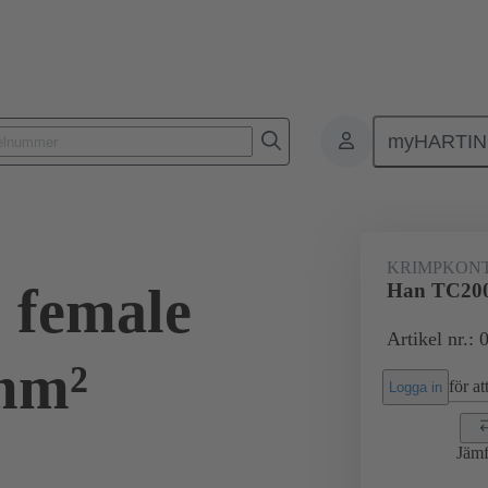
myHARTI
Rektangulära kontaktdon
Produkter
Kontakter
Elektrisk
KRIMPKON
 female
Han TC200
Artikel nr.:
mm²
för att
Logga in
Jämf