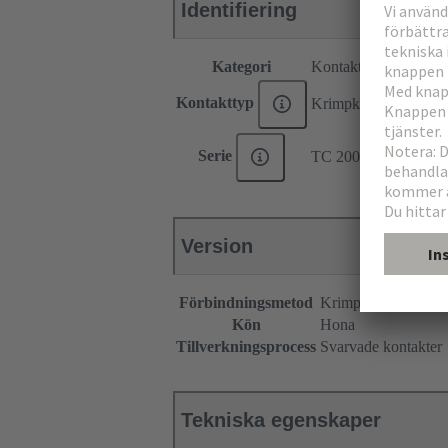
Identifiering
Kategori
Kontakter
Kontakttyp
Krimpkontakt
Serie
TC 200
Version
Förbindningsmetod
Krimpterminering
Kön
Hona
Tillverkningsprocess
Svarvade kontakter
Tekniska egenskaper