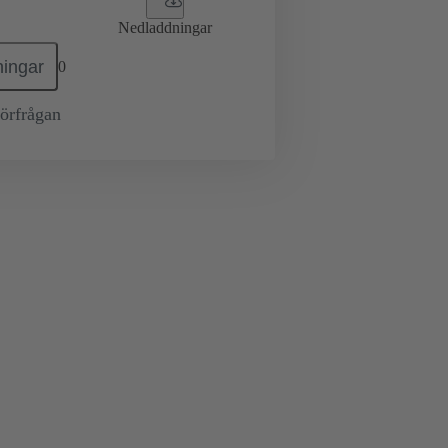
Nedladdningar
ingar
0
örfrågan