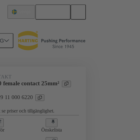
Svenska
Sverige
NG
09 11 000 6220
TAKT
 female contact 25mm²
 09 11 000 6220
 se priser och tillgänglighet.
ör
Önskelista