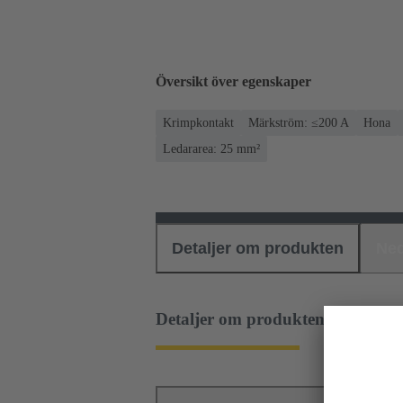
Översikt över egenskaper
Krimpkontakt
Märkström: ≤200 A
Hona
Ledararea: 25 mm²
Detaljer om produkten
Ned
Detaljer om produkten