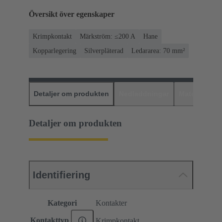
Översikt över egenskaper
Krimpkontakt
Märkström: ≤200 A
Hane
Kopparlegering
Silverpläterad
Ledararea: 70 mm²
Detaljer om produkten
Nedladdningar
Matchande p
Detaljer om produkten
Identifiering
Kategori
Kontakter
Kontakttyp
Krimpkontakt