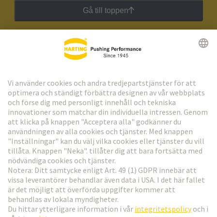
Gå till toppen
HARTING:s nyhetsbrev
Gå till registrering
Social Media
Svenska
Sverige