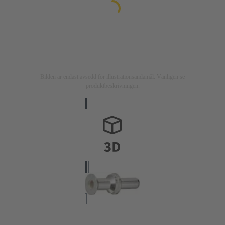
Bilden är endast avsedd för illustrationsändamål. Vänligen se
produktbeskrivningen.