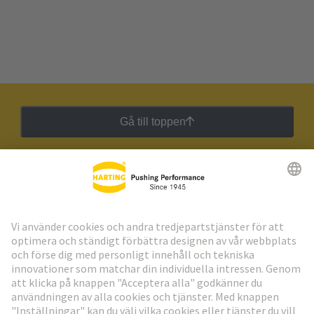
Gå till toppen
HARTING:s nyhetsbrev
Gå till registrering
Social Media