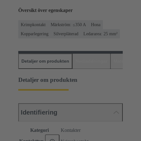
Översikt över egenskaper
Krimpkontakt
Märkström: ≤350 A
Hona
Kopparlegering
Silverpläterad
Ledararea: 25 mm²
Detaljer om produkten
Nedladdningar
Matchande p
Detaljer om produkten
Identifiering
Kategori
Kontakter