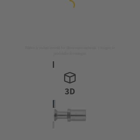
Bilden är endast avsedd för illustrationsändamål. Vänligen se
produktbeskrivningen.